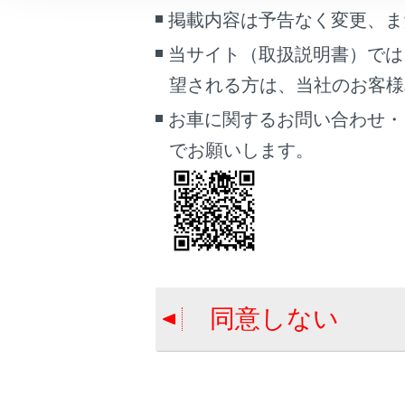
車両情報
掲載内容は予告なく変更、ま
作
こんなときは
当サイト（取扱説明書）では
望される方は、当社のお客様相談
ブックマーク
事前に準
あとで読む
お車に関するお問い合わせ・
でお願いします。
電池を交
PDFで見る
車両
マルチメディア
画面表示設定
合わせて見ら
個人情報の取扱いについて
同意しない
サイト利用について
ボンネット
お問い合わせ
タイヤについ
エアコンフィ