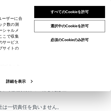
すべてのCookieを許可
、ユーザーに合
ック数の測
選択中のCookieを許可
ーシャルメ
ここで収集
必須のCookieのみ許可
のサービス
ブサイトの
ie(クッキ
けではありません。
、設定の変
扱いについ
詳細を表示
く、取扱説明書の一部または全
社は一切責任を負いません。
しない