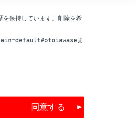
歴を保持しています。削除を希
。
main=default#otoiawase
ま
は役に立ちましたか？
同意する
はい
いいえ