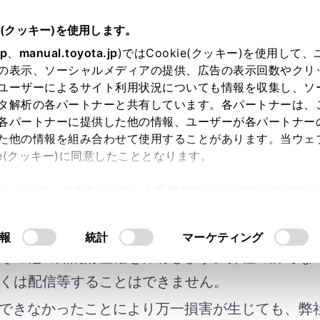
05～
取扱説明書
e(クッキー)を使用します。
簡単な点検・部品交換
jp
、
manual.toyota.jp
)ではCookie(クッキー)を使用して
の表示、ソーシャルメディアの提供、広告の表示回数やクリ
ーの電池交換
ユーザーによるサイト利用状況についても情報を収集し、ソ
タ解析の各パートナーと共有しています。各パートナーは、
各パートナーに提供した他の情報、ユーザーが各パートナー
た他の情報を組み合わせて使用することがあります。当ウェ
ie(クッキー)に同意したこととなります。
しているときは、新しい電池に交換してください。
許可」をクリックすることで、お客様のデバイスにすべてのCook
明書及び補足資料、正誤表等が掲載されているわ
意したことになります。Cookie(クッキー)のオプトアウト
るにあたっては、当社の「
Cookie（クッキー）情報の取り
客様の年式に合致しない場合があります。
報
統計
マーケティング
その他の知的財産権を保有します。弊社の許可な
キーの電池が消耗していると
くは配信等することはできません。
ような状態になります。
できなかったことにより万一損害が生じても、弊
マートエントリー＆スタートシステム・ワイヤレス機能が作動