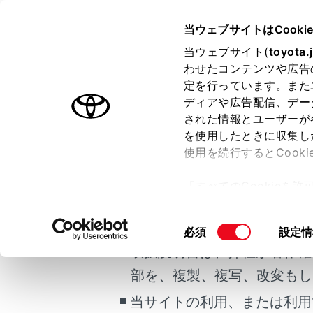
CROWN SEDAN FCEV 2025.
当ウェブサイトはCooki
お手入れのしかた
当ウェブサイト(
toyota.
ホーム
わせたコンテンツや広告
電子キ
定を行っています。また
はじめに
ディアや広告配信、デー
された情報とユーザーが
安全・安心のために
メニュー
を使用したときに収集し
ご利用の条件
FCシステム
使用を続行するとCook
走行に関する情報表示
電池が消耗
「すべてのCookieを
運転する前に
当サイトには、全ての取扱説
ー)が保存されることに同
運転
知識
更、同意を撤回したりす
掲載している取扱説明書はお
同
必須
設定情
室内装備・機能
て
」をご覧ください。
意
取扱説明書は、弊社が著作権
電子
マルチメディア
の
部を、複製、複写、改変もし
次の
お手入れのしかた
選
択
当サイトの利用、または利用
万一の場合には
ス