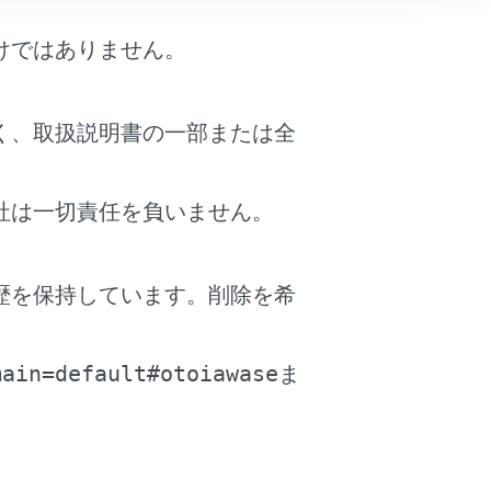
続できません。
けではありません。
面上部に表示されます。
ンが表示されます。（→
ステータスア
く、取扱説明書の一部または全
の照明がついたままになることがありま
。（設定については、携帯電話の取扱説
社は一切責任を負いません。
せん。
歴を保持しています。削除を希
®
th
機能が使用できません。
。
が途切れることがあります。
main=default#otoiawase
ま