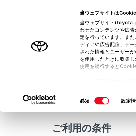
CROWN SEDAN FCEV 2025.
当ウェブサイトはCooki
マルチメディア
当ウェブサイト(
toyota.
ホーム
わせたコンテンツや広告
Blueto
定を行っています。また
はじめに
ディアや広告配信、デー
された情報とユーザーが
安全・安心のために
メニュー
を使用したときに収集し
FCシステム
使用を続行するとCook
®
走行に関する情報表示
Bluetooth
「すべてのCookieを
は、自動と
運転する前に
ー)が保存されることに同
運転
更、同意を撤回したりす
同
必須
設定情
知識
室内装備・機能
て
」をご覧ください。
意
マルチメディア
の
Bl
お手入れのしかた
選
ご利用の条件
携
択
万一の場合には