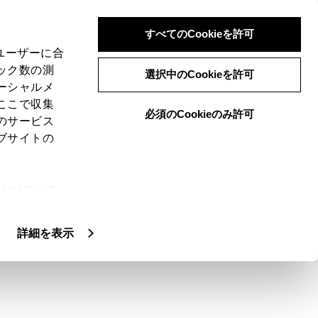
すべてのCookieを許可
、ユーザーに合
ック数の測
選択中のCookieを許可
ーシャルメ
ここで収集
必須のCookieのみ許可
のサービス
ブサイトの
利用する上で必要になります。接続方法
ie(クッキ
、設定の変
扱いについ
詳細を表示
扱説明書をご覧ください。
接続してください。