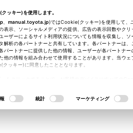
05～
取扱説明書
e(クッキー)を使用します。
スマートフォンや通信機器の接続
Bluetooth®機能の使い方
jp
、
manual.toyota.jp
)ではCookie(クッキー)を使用して
の表示、ソーシャルメディアの提供、広告の表示回数やクリ
®
oth
機器との接続
ユーザーによるサイト利用状況についても情報を収集し、ソ
タ解析の各パートナーと共有しています。各パートナーは、
各パートナーに提供した他の情報、ユーザーが各パートナー
た他の情報を組み合わせて使用することがあります。当ウェ
ie(クッキー)に同意したこととなります。
機器との接続は、マルチメディアシステムのさまざまな機能を
許可」をクリックすることで、お客様のデバイスにすべてのCook
手動の2通りの方法があります。
意したことになります。Cookie(クッキー)のオプトアウト
るにあたっては、当社の「
Cookie（クッキー）情報の取り
報
統計
マーケティング
®
®
uetooth
機器側の操作については、Bluetooth
機器に添付の取
帯電話接続時の動作が不安定な場合は、一度通話を切り、再度