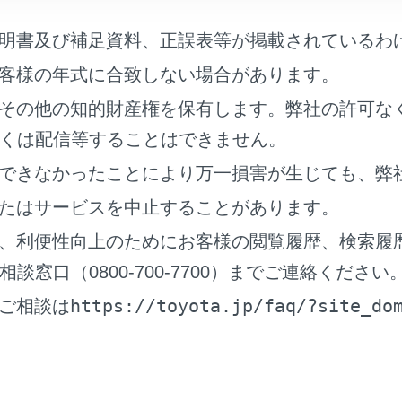
®
®
uetooth
機器のBluetooth
接続機能がONになっていないと接
明書及び補足資料、正誤表等が掲載されているわ
®
uetooth
機器の接続が完了すると、接続完了のメッセージが画
客様の年式に合致しない場合があります。
®
®
uetooth
機器接続中は、Bluetooth
接続中のステータスアイコ
コンの見方
）
その他の知的財産権を保有します。弊社の許可な
帯電話の機種によってはパワースイッチがONのときに表示部
くは配信等することはできません。
。この場合、携帯電話本体で照明をOFFに設定してください
できなかったことにより万一損害が生じても、弊
書をご覧ください）
たはサービスを中止することがあります。
®
pple CarPlayで接続中の機器は、Bluetooth
機能が使用できま
、利便性向上のためにお客様の閲覧履歴、検索履
ndroid Autoで接続中の機器は、ハンズフリー電話以外のBluetoo
窓口（0800-700-7700）までご連絡ください
®
®
®
racast
利用中にBluetooth
機器を接続すると、Miracast
の音
https://toyota.jp/faq/?site_do
ご相談は
接続の再接続について