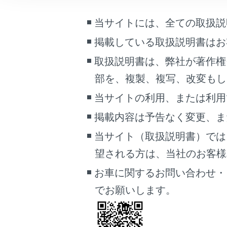
Bl
車両情報
当サイトには、全ての取扱説
こんなときは
Bl
掲載している取扱説明書はお
Bl
ブックマーク
イ
取扱説明書は、弊社が著作権
あとで読む
携
部を、複製、複写、改変もし
す
PDFで見る
当サイトの利用、または利用
明
車両
掲載内容は予告なく変更、ま
マルチメディア
A
当サイト（取扱説明書）では
A
画面表示設定
望される方は、当社のお客様相談
Mi
個人情報の取扱いについて
お車に関するお問い合わせ・
サイト利用について
でお願いします。
お問い合わせ
Bluetooth
®