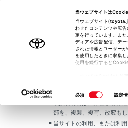
CROWN SEDAN FCEV 2025.
当ウェブサイトはCooki
マルチメディア
当ウェブサイト(
toyota.
ホーム
わせたコンテンツや広告
クリー
定を行っています。また
はじめに
ディアや広告配信、デー
された情報とユーザーが
安全・安心のために
を使用したときに収集し
ご利用の条件
FCシステム
使用を続行するとCook
走行に関する情報表示
「すべてのCookieを
運転する前に
ETC ユ
当サイトには、全ての取扱説
ー)が保存されることに同
運転
更、同意を撤回したりす
掲載している取扱説明書はお
同
必須
設定情
室内装備・機能
て
」をご覧ください。
意
取扱説明書は、弊社が著作権
マルチメディア
の
部を、複製、複写、改変もし
お手入れのしかた
選
択
当サイトの利用、または利用
万一の場合には
合わせて見ら