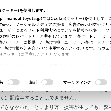
05～
取扱説明書
e(クッキー)を使用します。
ETC の利用
ETC の操作
jp
、
manual.toyota.jp
)ではCookie(クッキー)を使用して
の表示、ソーシャルメディアの提供、広告の表示回数やクリ
ニングについて
ユーザーによるサイト利用状況についても情報を収集し、ソ
タ解析の各パートナーと共有しています。各パートナーは、
各パートナーに提供した他の情報、ユーザーが各パートナー
た他の情報を組み合わせて使用することがあります。当ウェ
ie(クッキー)に同意したこととなります。
許可」をクリックすることで、お客様のデバイスにすべてのCook
ニット内部のカード接点のクリーニング
明書及び補足資料、正誤表等が掲載されているわ
意したことになります。Cookie(クッキー)のオプトアウト
るにあたっては、当社の「
Cookie（クッキー）情報の取り
客様の年式に合致しない場合があります。
報
統計
マーケティング
その他の知的財産権を保有します。弊社の許可な
くは配信等することはできません。
できなかったことにより万一損害が生じても、弊
れているページ
このページ