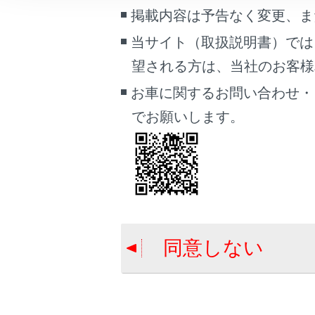
車両情報
掲載内容は予告なく変更、ま
道路事業者か
こんなときは
当サイト（取扱説明書）では
ETC サービス
望される方は、当社のお客様相談
統一エラーコ
ブックマーク
あとで読む
お車に関するお問い合わせ・
でお願いします。
PDFで見る
車両
マルチメディア
画面表示設定
個人情報の取扱いについて
同意しない
サイト利用について
お問い合わせ