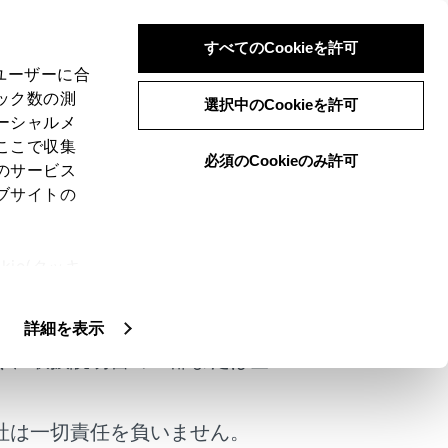
すべてのCookieを許可
、ユーザーに合
ック数の測
選択中のCookieを許可
ーシャルメ
ここで収集
必須のCookieのみ許可
のサービス
ブサイトの
ie(クッキ
けではありません。
、設定の変
扱いについ
詳細を表示
く、取扱説明書の一部または全
社は一切責任を負いません。
は役に立ちましたか？