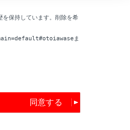
はい
いいえ
歴を保持しています。削除を希
。
main=default#otoiawase
ま
同意する