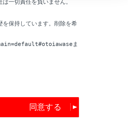
社は一切責任を負いません。
歴を保持しています。削除を希
。
main=default#otoiawase
ま
同意する
は役に立ちましたか？