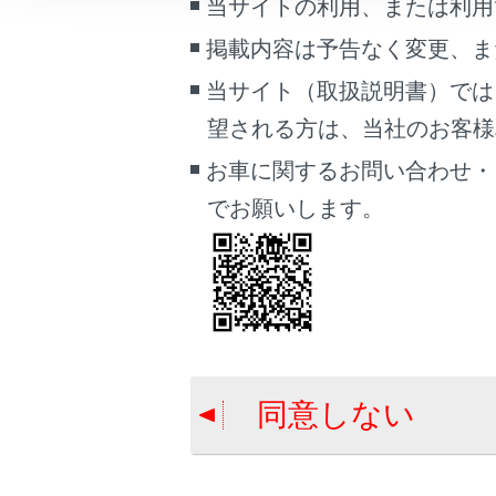
当サイトの利用、または利用
車両情報
一時停止
掲載内容は予告なく変更、ま
こんなときは
当サイト（取扱説明書）では
逆走注意
ブックマーク
望される方は、当社のお客様相談
あとで読む
道路形状
お車に関するお問い合わせ・
PDFで見る
でお願いします。
車両
事故多発
マルチメディア
先読みエ
画面表示設定
個人情報の取扱いについて
サイト利用について
同意しない
お問い合わせ
合わせて見ら