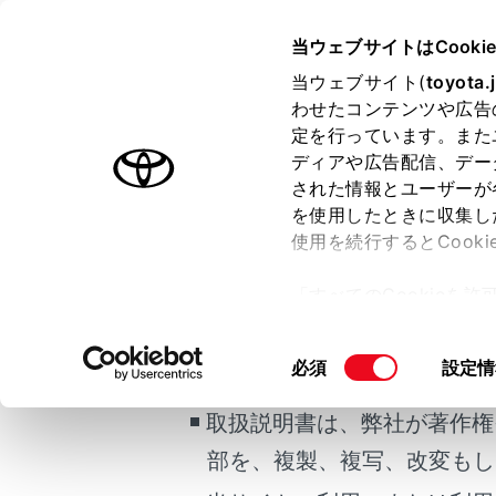
CROWN SEDAN FCEV 2025.
当ウェブサイトはCooki
マルチメディア
当ウェブサイト(
toyota.
ホーム
わせたコンテンツや広告
走行支
定を行っています。また
はじめに
ディアや広告配信、デー
された情報とユーザーが
安全・安心のために
メニュー
を使用したときに収集し
FCシステム
使用を続行するとCook
ご利用の条件
走行に関する情報表示
走行支援の
「すべてのCookieを
運転する前に
ー)が保存されることに同
運転
当サイトには、全ての取扱説
警告
更、同意を撤回したりす
同
必須
設定情
室内装備・機能
て
」をご覧ください。
掲載している取扱説明書はお
走
意
マルチメディア
注
の
取扱説明書は、弊社が著作権
お手入れのしかた
選
部を、複製、複写、改変もし
択
万一の場合には