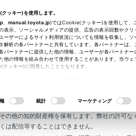
05～
取扱説明書
e(クッキー)を使用します。
各種設定および登録
ナビゲーション設定
jp
、
manual.toyota.jp
)ではCookie(クッキー)を使用して
の表示、ソーシャルメディアの提供、広告の表示回数やクリ
援の設定
ユーザーによるサイト利用状況についても情報を収集し、ソ
タ解析の各パートナーと共有しています。各パートナーは、
各パートナーに提供した他の情報、ユーザーが各パートナー
た他の情報を組み合わせて使用することがあります。当ウェ
ie(クッキー)に同意したこととなります。
設定では、運転中に注意する地点の案内について設定すること
許可」をクリックすることで、お客様のデバイスにすべてのCook
意したことになります。Cookie(クッキー)のオプトアウト
明書及び補足資料、正誤表等が掲載されているわ
るにあたっては、当社の「
Cookie（クッキー）情報の取り
報
統計
マーケティング
客様の年式に合致しない場合があります。
行支援設定の案内は、あくまでも補助機能です。案内を過信せ
意し、安全運転に心がけてください。
その他の知的財産権を保有します。弊社の許可な
くは配信等することはできません。