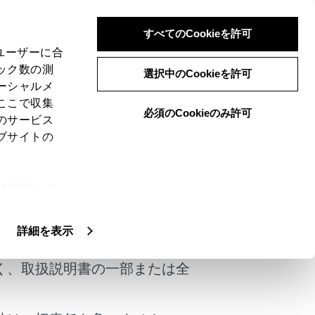
すべてのCookieを許可
、ユーザーに合
ック数の測
選択中のCookieを許可
ーシャルメ
ここで収集
必須のCookieのみ許可
のサービス
ブサイトの
ができます。
ie(クッキ
、設定の変
けではありません。
扱いについ
詳細を表示
ず、常に道路標識／標示や道路状況に
く、取扱説明書の一部または全