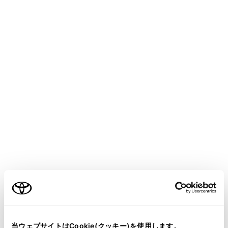
他の機能でWi-Fi
接続している場合、Wi-Fi
Hotspotは同時に使用できません。
®
同時に接続可能なWi-Fi
機器は、最大で5 台
です。
メインメニューの[
]にタッチします。
サブメニューの[Wi-Fi]にタッチします。
各項目を設定します。
ご利用の条件
当サイトには、全ての取扱説明書及び補足資料、正誤表等
が掲載されているわけではありません。
当ウェブサイトはCookie(クッキー)を使用します。