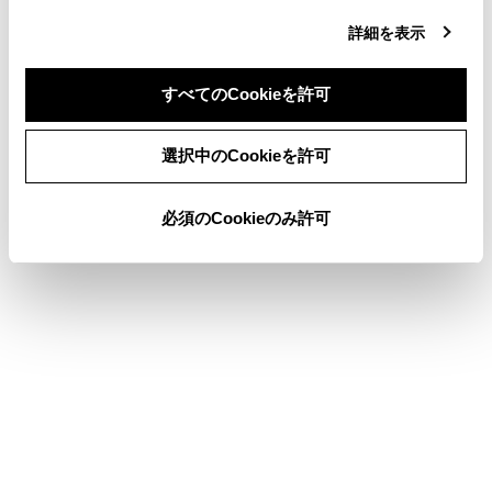
詳細を表示
マルチメディアシステムの設定によってはメッセ
ージが表示されます。画面の案内に従って操作し
すべてのCookieを許可
てください。
同意しない
同意する
選択中のCookieを許可
知識
必須のCookieのみ許可
設定変更時には、Wi-Fi Hotspot機能を再起
®
動する必要があるため、Wi-Fi
接続されて
いる機器はすべて切断されます。
合わせて見られているページ