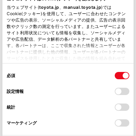
掲載している取扱説明書はお客様の年式に合致しない場合
当ウェブサイト(
toyota.jp
、
manual.toyota.jp
)では
があります。
Cookie(クッキー)を使用して、ユーザーに合わせたコンテン
「Hotspotの設定」
ツや広告の表示、ソーシャルメディアの提供、広告の表示回
取扱説明書は、弊社が著作権その他の知的財産権を保有し
数やクリック数の測定を行っています。またユーザーによる
設定項目
ます。弊社の許可なく、取扱説明書の一部または全部を、
サイト利用状況についても情報を収集し、ソーシャルメディ
複製、複写、改変もしくは配信等することはできません。
アや広告配信、データ解析の各パートナーと共有していま
す。各パートナーは、ここで収集された情報とユーザーが各
[Hotspot]
Wi-Fi 
当サイトの利用、または利用できなかったことにより万一
パートナーに提供した他の情報、ユーザーが各パートナーの
損害が生じても、弊社は一切責任を負いません。
サービスを使用したときに収集した他の情報を組み合わせて
[パスワード]
アクセス
掲載内容は予告なく変更、またはサービスを中止すること
使用することがあります。当ウェブサイトの使用を続行する
があります。
同
とCookie(クッキー)に同意したこととなります。
必須
意
[セキュリティ]
アクセス
当サイト（取扱説明書）では、利便性向上のためにお客様
の
「すべてのCookieを許可」をクリックすることで、お客様の
の閲覧履歴、検索履歴を保持しています。削除を希望され
選
デバイスにすべてのCookie(クッキー)が保存されることに同
設定情報
る方は、当社のお客様相談窓口（0800-700-7700）までご
簡単設定
択
意したことになります。Cookie(クッキー)のオプトアウト、
連絡ください。
設定の変更、同意を撤回したりするにあたっては、当社の
接続台
統計
「
Cookie（クッキー）情報の取り扱いについて
お車に関するお問い合わせ・ご相談は
」をご覧くだ
[かんたん接続（WPSプッシュ方式）]
受付時
さい。
https://toyota.jp/faq/?
マーケティング
site_domain=default#otoiawase
までお願いします。
WPS