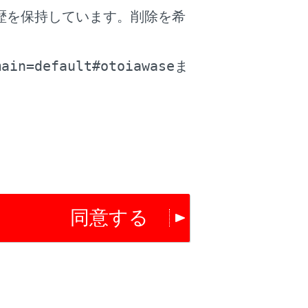
歴を保持しています。削除を希
。
main=default#otoiawase
ま
同意する