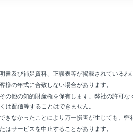
応機器を接続してください。
メニューの[
]にタッチします。
ディオ選択]にタッチします。
®
st
]にタッチします。
®
じて、再生中のMiracast
を操作します。
画面表示中に操作する
面にタッチすると、操作ボタンを表示します。
明書及び補足資料、正誤表等が掲載されているわ
客様の年式に合致しない場合があります。
その他の知的財産権を保有します。弊社の許可な
くは配信等することはできません。
できなかったことにより万一損害が生じても、弊
たはサービスを中止することがあります。