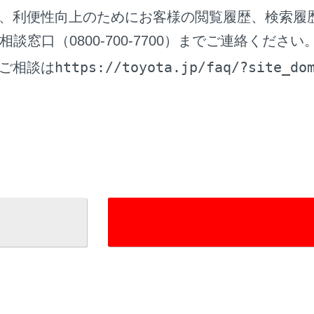
、利便性向上のためにお客様の閲覧履歴、検索履
窓口（0800-700-7700）までご連絡ください
https://toyota.jp/faq/?site_do
ご相談は
]：操作画面表示にします。
作画面で操作する
作画面を表示するときは、全画面で[
]にタッチします。