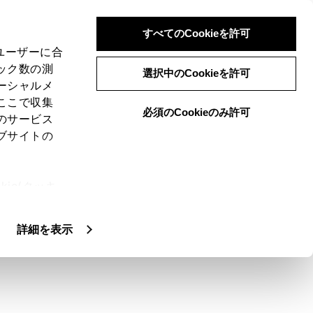
すべてのCookieを許可
、ユーザーに合
ック数の測
選択中のCookieを許可
ーシャルメ
ここで収集
必須のCookieのみ許可
のサービス
ブサイトの
ムで再生して楽しむことができます。
ie(クッキ
、設定の変
扱いについ
詳細を表示