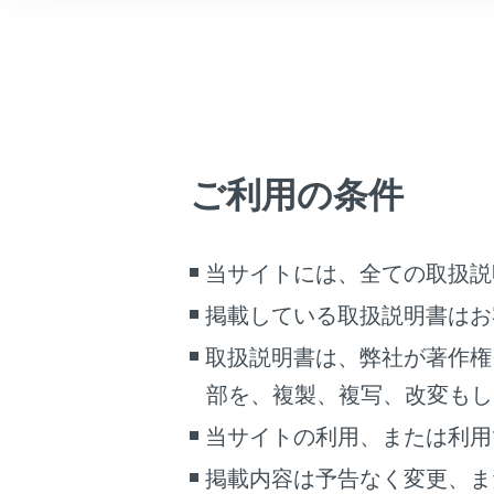
®
車両情報
Miracast
対
こんなときは
メイン
[オー
ブックマーク
[Miraca
あとで読む
必要に応
ご利用の条件
PDFで見る
全
車両
画
マルチメディア
当サイトには、全ての取扱説
画面表示設定
掲載している取扱説明書はお
取扱説明書は、弊社が著作権
個人情報の取扱いについて
部を、複製、複写、改変もし
サイト利用について
お問い合わせ
当サイトの利用、または利用
掲載内容は予告なく変更、ま