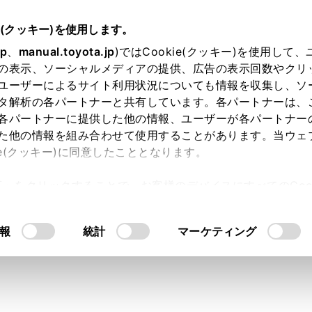
05～
取扱説明書
e(クッキー)を使用します。
オーディオシステム
Miracast®の操作
jp
、
manual.toyota.jp
)ではCookie(クッキー)を使用して
の表示、ソーシャルメディアの提供、広告の表示回数やクリ
®
st
を再生する
ユーザーによるサイト利用状況についても情報を収集し、ソ
タ解析の各パートナーと共有しています。各パートナーは、
各パートナーに提供した他の情報、ユーザーが各パートナー
た他の情報を組み合わせて使用することがあります。当ウェ
ie(クッキー)に同意したこととなります。
ォンまたはタブレットの音声や映像を、マルチメディアシステ
許可」をクリックすることで、お客様のデバイスにすべてのCook
意したことになります。Cookie(クッキー)のオプトアウト
るにあたっては、当社の「
Cookie（クッキー）情報の取り
報
統計
マーケティング
®
racast
の音量は、接続する機器によって異なります。
®
-Fi
接続が切断されるとオーディオがOFFになります。