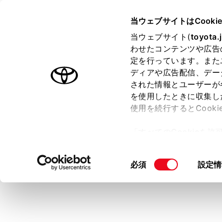
CROWN SEDAN FCEV 2025.
当ウェブサイトはCooki
マルチメディア
当ウェブサイト(
toyota.
ホーム
わせたコンテンツや広告
Miraca
定を行っています。また
はじめに
ディアや広告配信、デー
された情報とユーザーが
安全・安心のために
を使用したときに収集し
FCシステム
使用を続行するとCook
走行に関する情報表示
スマートフ
「すべてのCookieを
運転する前に
ー)が保存されることに同
運転
知識
更、同意を撤回したりす
同
必須
設定情
室内装備・機能
て
」をご覧ください。
意
Mi
マルチメディア
の
Wi
お手入れのしかた
選
択
万一の場合には