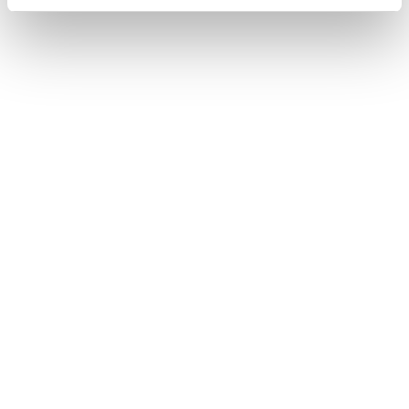
リヤフォグランプ
Toyota Safety Sense
レーダークルーズコントロール
このページは役に立ちましたか？
はい
いいえ
ブックマーク
あとで読む