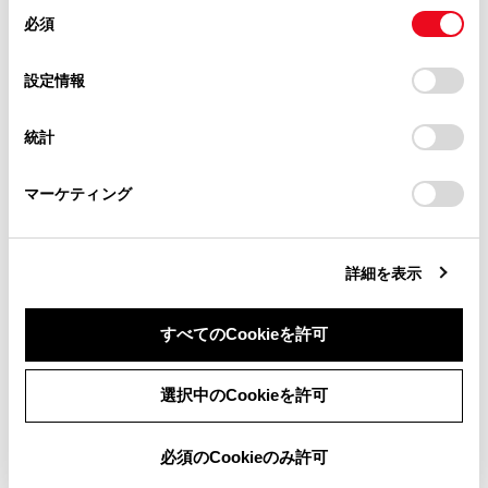
があります。
同
とCookie(クッキー)に同意したこととなります。
システムを正しく作動させるために
必須
意
当サイト（取扱説明書）では、利便性向上のためにお客様
の
「すべてのCookieを許可」をクリックすることで、お客様の
→
システムを正しく作動させるために
の閲覧履歴、検索履歴を保持しています。削除を希望され
選
デバイスにすべてのCookie(クッキー)が保存されることに同
設定情報
る方は、当社のお客様相談窓口（0800-700-7700）までご
択
意したことになります。Cookie(クッキー)のオプトアウト、
連絡ください。
設定の変更、同意を撤回したりするにあたっては、当社の
統計
システムの構成部品
「
Cookie（クッキー）情報の取り扱いについて
お車に関するお問い合わせ・ご相談は
」をご覧くだ
さい。
https://toyota.jp/faq/?
マーケティング
site_domain=default#otoiawase
までお願いします。
周辺車両接近時サポートのON／OFF を切りか
えるには
詳細を表示
周辺車両接近時サポートの作動
すべてのCookieを許可
同意しない
同意する
選択中のCookieを許可
必須のCookieのみ許可
合わせて見られているページ