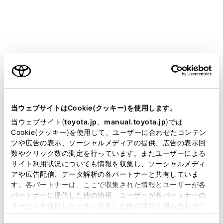
警告
安全にお使いいただくために
安全運転を行う責任は運転者にあります。常に周
ご利用の条件
囲の状況を把握し、安全運転に努めてください。
周辺車両接近時サポートは後方車両が至近距離ま
当サイトには、全ての取扱説明書及び補足資料、正誤表等
で接近したときの対処方法を運転者に提案する補
が掲載されているわけではありません。
当ウェブサイトはCookie(クッキー)を使用します。
助的なシステムです。
掲載している取扱説明書はお客様の年式に合致しない場合
当ウェブサイト(
toyota.jp
、
manual.toyota.jp
)では
周辺車両接近時サポートを使用していても状況に
があります。
Cookie(クッキー)を使用して、ユーザーに合わせたコンテン
よっては本システムが有効に機能しないことがあ
ツや広告の表示、ソーシャルメディアの提供、広告の表示回
取扱説明書は、弊社が著作権その他の知的財産権を保有し
数やクリック数の測定を行っています。またユーザーによる
るため、運転者は自らの目視による安全確認をお
ます。弊社の許可なく、取扱説明書の一部または全部を、
サイト利用状況についても情報を収集し、ソーシャルメディ
こなう必要があります。
複製、複写、改変もしくは配信等することはできません。
アや広告配信、データ解析の各パートナーと共有していま
す。各パートナーは、ここで収集された情報とユーザーが各
システムを過信すると思わぬ事故につながり、重
当サイトの利用、または利用できなかったことにより万一
パートナーに提供した他の情報、ユーザーが各パートナーの
損害が生じても、弊社は一切責任を負いません。
大な傷害におよぶか、最悪の場合死亡につながる
サービスを使用したときに収集した他の情報を組み合わせて
おそれがあります。
掲載内容は予告なく変更、またはサービスを中止すること
使用することがあります。当ウェブサイトの使用を続行する