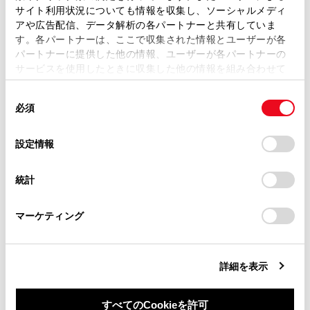
ます。弊社の許可なく、取扱説明書の一部または全部を、
サイト利用状況についても情報を収集し、ソーシャルメディ
割り込み表示による通知・案内・注意喚起
複製、複写、改変もしくは配信等することはできません。
アや広告配信、データ解析の各パートナーと共有していま
す。各パートナーは、ここで収集された情報とユーザーが各
当サイトの利用、または利用できなかったことにより万一
パートナーに提供した他の情報、ユーザーが各パートナーの
損害が生じても、弊社は一切責任を負いません。
各機能の設定変更
サービスを使用したときに収集した他の情報を組み合わせて
掲載内容は予告なく変更、またはサービスを中止すること
使用することがあります。当ウェブサイトの使用を続行する
があります。
同
とCookie(クッキー)に同意したこととなります。
必須
意
当サイト（取扱説明書）では、利便性向上のためにお客様
の
「すべてのCookieを許可」をクリックすることで、お客様の
の閲覧履歴、検索履歴を保持しています。削除を希望され
選
デバイスにすべてのCookie(クッキー)が保存されることに同
設定情報
る方は、当社のお客様相談窓口（0800-700-7700）までご
択
意したことになります。Cookie(クッキー)のオプトアウト、
連絡ください。
合わせて見られているページ
設定の変更、同意を撤回したりするにあたっては、当社の
統計
「
Cookie（クッキー）情報の取り扱いについて
お車に関するお問い合わせ・ご相談は
」をご覧くだ
さい。
https://toyota.jp/faq/?
リヤフォグランプ
マーケティング
site_domain=default#otoiawase
までお願いします。
Toyota Safety Sense
レーダークルーズコントロール
詳細を表示
すべてのCookieを許可