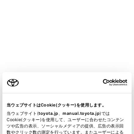
CROWN SEDAN FCEV 2025.05～
取扱説明書
運転
運転支援装置について
ITS Connect
メニュー
ITS Connectは、交通情報や周辺車両の情報を受信する
ご利用の条件
ことにより、安全運転や快適な運転を支援するシステム
です。
当サイトには、全ての取扱説明書及び補足資料、正誤表等
が掲載されているわけではありません。
当ウェブサイトはCookie(クッキー)を使用します。
ITS Connectの概要
掲載している取扱説明書はお客様の年式に合致しない場合
当ウェブサイト(
toyota.jp
、
manual.toyota.jp
)では
があります。
Cookie(クッキー)を使用して、ユーザーに合わせたコンテン
ITS Connectアイコンの見方
ツや広告の表示、ソーシャルメディアの提供、広告の表示回
取扱説明書は、弊社が著作権その他の知的財産権を保有し
数やクリック数の測定を行っています。またユーザーによる