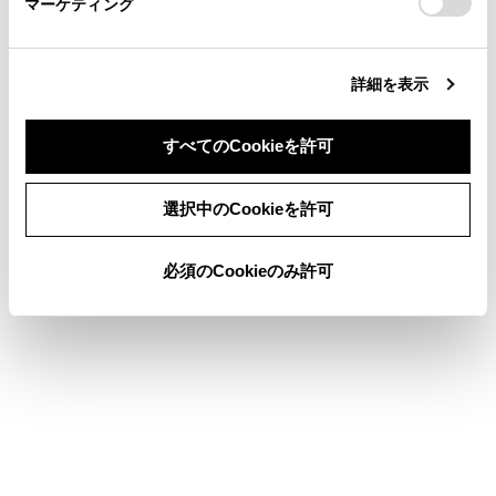
マーケティング
site_domain=default#otoiawase
までお願いします。
つながるおそれがあり危険です。
上記の内容が守られないとき
詳細を表示
純正品以外のサスペンションを取り付けたとき
すべてのCookieを許可
同意しない
同意する
選択中のCookieを許可
システムの構成部品
必須のCookieのみ許可
RCDの表示
システムを作動させるには
歩行者を検知した場合