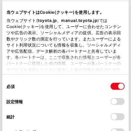
当サイトには、全ての取扱説明書及び補足資料、正誤表等
カメラ周辺へ衝撃を与えないでください。衝撃
が掲載されているわけではありません。
を受けた際はトヨタ販売店で点検を受けてくだ
当ウェブサイトはCookie(クッキー)を使用します。
さい。
掲載している取扱説明書はお客様の年式に合致しない場合
当ウェブサイト(
toyota.jp
、
manual.toyota.jp
)では
があります。
Cookie(クッキー)を使用して、ユーザーに合わせたコンテン
カメラを分解・改造・塗装しないでください。
ツや広告の表示、ソーシャルメディアの提供、広告の表示回
取扱説明書は、弊社が著作権その他の知的財産権を保有し
数やクリック数の測定を行っています。またユーザーによる
ます。弊社の許可なく、取扱説明書の一部または全部を、
カメラにアクセサリー・ステッカーを付けない
サイト利用状況についても情報を収集し、ソーシャルメディ
複製、複写、改変もしくは配信等することはできません。
アや広告配信、データ解析の各パートナーと共有していま
でください。
す。各パートナーは、ここで収集された情報とユーザーが各
当サイトの利用、または利用できなかったことにより万一
パートナーに提供した他の情報、ユーザーが各パートナーの
損害が生じても、弊社は一切責任を負いません。
リヤバンパーに市販の保護パーツ（バンパート
サービスを使用したときに収集した他の情報を組み合わせて
リム等）を取り付けないでください。
掲載内容は予告なく変更、またはサービスを中止すること
使用することがあります。当ウェブサイトの使用を続行する
があります。
同
とCookie(クッキー)に同意したこととなります。
適正なタイヤ空気圧を維持してください。
必須
意
当サイト（取扱説明書）では、利便性向上のためにお客様
の
「すべてのCookieを許可」をクリックすることで、お客様の
の閲覧履歴、検索履歴を保持しています。削除を希望され
トランクを完全に閉めてください。
選
デバイスにすべてのCookie(クッキー)が保存されることに同
設定情報
る方は、当社のお客様相談窓口（0800-700-7700）までご
択
意したことになります。Cookie(クッキー)のオプトアウト、
連絡ください。
RCD の機能をOFF にするとき
設定の変更、同意を撤回したりするにあたっては、当社の
統計
「
Cookie（クッキー）情報の取り扱いについて
お車に関するお問い合わせ・ご相談は
」をご覧くだ
次のときはシステムをOFF にしてください。RCD
さい。
https://toyota.jp/faq/?
機能が正常に作動しないことがあり思わぬ事故に