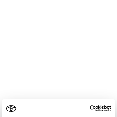
本システムは認識性能・制御性能に限界がありま
す。
システムを過信せず、運転者は常に自らの責任で
周囲の状況を把握し、安全運転を心がけてくださ
い。
システムを正しく作動させるために
次のことを必ずお守りください。お守りいただか
ないと、思わぬ事故につながるおそれがあり危険
です。
カメラに傷を付けたりせずに、常にきれいにし
ておいてください。
カメラ付近に市販の部品（字光式ナンバープレ
ート、フォグランプ等）を取り付けないでくだ
ご利用の条件
さい。