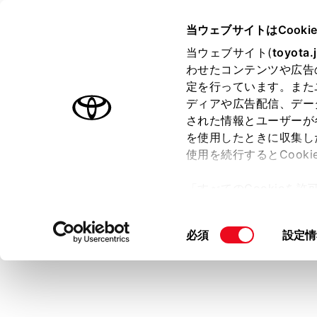
CROWN SEDAN FCEV 2025.
当ウェブサイトはCooki
マルチメディア
当ウェブサイト(
toyota.
ホーム
わせたコンテンツや広告
Andr
定を行っています。また
はじめに
ディアや広告配信、デー
された情報とユーザーが
安全・安心のために
を使用したときに収集し
FCシステム
使用を続行するとCook
走行に関する情報表示
マルチメディ
「すべてのCookieを
を使用でき
運転する前に
ー)が保存されることに同
運転
更、同意を撤回したりす
同
必須
設定情
接続す
室内装備・機能
て
」をご覧ください。
意
スマー
マルチメディア
の
An
お手入れのしかた
選
択
万一の場合には
接