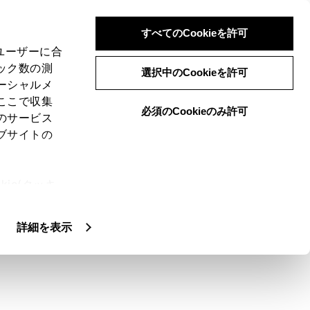
すべてのCookieを許可
、ユーザーに合
ック数の測
選択中のCookieを許可
ーシャルメ
ここで収集
必須のCookieのみ許可
のサービス
ブサイトの
ブルで接続することで、Android Auto
ie(クッキ
、設定の変
扱いについ
詳細を表示
ストールされていることを確認します。
接続する
）
〜6秒かかることがあります。