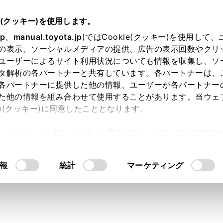
05～
取扱説明書
e(クッキー)を使用します。
スマートフォンや通信機器の接続
Apple CarPlay/Android Autoの使い方
jp
、
manual.toyota.jp
)ではCookie(クッキー)を使用して
の表示、ソーシャルメディアの提供、広告の表示回数やクリ
oid Autoを使用する
ユーザーによるサイト利用状況についても情報を収集し、ソ
タ解析の各パートナーと共有しています。各パートナーは、
各パートナーに提供した他の情報、ユーザーが各パートナー
た他の情報を組み合わせて使用することがあります。当ウェ
ie(クッキー)に同意したこととなります。
アシステムとスマートフォンをデータ通信用のUSB Type-Cケー
許可」をクリックすることで、お客様のデバイスにすべてのCook
ます。
意したことになります。Cookie(クッキー)のオプトアウト
るにあたっては、当社の「
Cookie（クッキー）情報の取り
報
統計
マーケティング
るスマートフォンにAndroid Autoアプリケーションがイン
トフォンをUSB Type-C端子に接続します。（→
USB機器を
droid Autoのホーム画面が表示されます。
続するスマートフォンによっては、もとの画面に戻るまでに約3