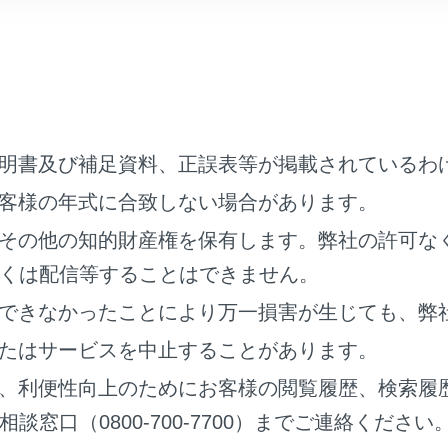
敗画面が表示されたときは、画面の案内に従って操作してくだ
マートフォンの画面に案内が表示された場合は、スマートフォ
droid Autoのホーム画面が表示されなかった場合は、以下をご
メインメニューの[
]をタッチしてください。
明書及び補足資料、正誤表等が掲載されているわ
メインメニューに[
]が表示されていない場合は、Android 
客様の年式に合致しない場合があります。
[Android Auto]をONにします。（→
Bluetooth®機器を設定する
その他の知的財産権を保有します。弊社の許可な
oid Autoを操作します。
くは配信等することはできません。
できなかったことにより万一損害が生じても、弊
たはサービスを中止することがあります。
、利便性向上のためにお客様の閲覧履歴、検索履
窓口（0800-700-7700）までご連絡ください