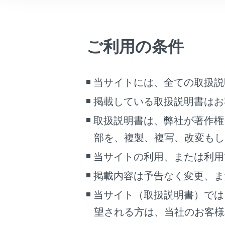
車両情報
失
こんなときは
ス
ご利用の条件
ブックマーク
An
あとで読む
当サイトには、全ての取扱説
PDFで見る
掲載している取扱説明書はお
車両
マルチメディア
取扱説明書は、弊社が著作権
Andr
部を、複製、複写、改変もし
画面表示設定
当サイトの利用、または利用
個人情報の取扱いについて
掲載内容は予告なく変更、ま
サイト利用について
お問い合わせ
当サイト（取扱説明書）では
望される方は、当社のお客様相談