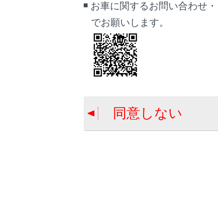
お車に関するお問い合わせ・
でお願いします。
アプ
す
[
]
マルチ
同意しない
再度、A
[
]
Googl
知識
A
を