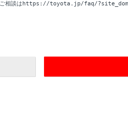
https://toyota.jp/faq/?site_do
ご相談は
リケーションにタッチすることで、Android Autoでサポ
。
メディアシステムの画面を表示します。
ndroid Autoのホーム画面を表示する場合は、メインメニューの
e Assistant™を起動します。
ndroid Autoが接続されているときは、ステアリングの[
]スイ
開始します。中止するには、ステアリングの[
]スイッチを