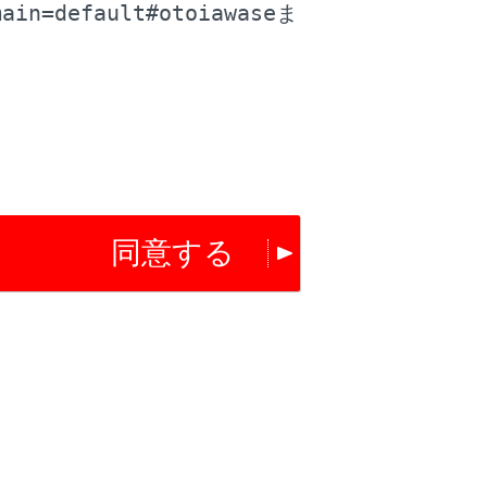
main=default#otoiawase
ま
ートされているアプリケーションを使用できま
同意する
[
]にタッチします。
ッチを押し続けるとGoogle Assistant™
短く押します。