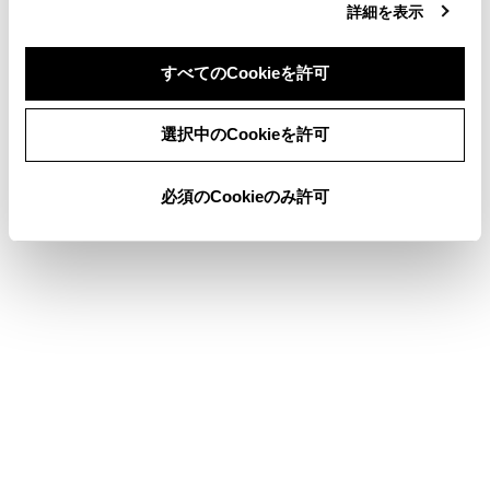
詳細を表示
地図表示設定
目的地検索画面の見方
すべてのCookieを許可
同意しない
同意する
選択中のCookieを許可
このページは役に立ちましたか？
必須のCookieのみ許可
はい
いいえ
ブックマーク
あとで読む
個人情報の取扱いについて