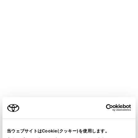
CROWN SEDAN FCEV 2025.05～
取扱説明書
マルチメディア
ナビゲーション
目的地の設定
通過する地点を設定する
目的地を設定したあと、ルート上の通過する地点を設定
することができます。
ご利用の条件
通過点設定画面で[
]にタッチします。
当サイトには、全ての取扱説明書及び補足資料、正誤表等
が掲載されているわけではありません。
当ウェブサイトはCookie(クッキー)を使用します。