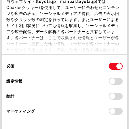
掲載している取扱説明書はお客様の年式に合致しない場合
当ウェブサイト(
toyota.jp
、
manual.toyota.jp
)では
があります。
Cookie(クッキー)を使用して、ユーザーに合わせたコンテン
ツや広告の表示、ソーシャルメディアの提供、広告の表示回
取扱説明書は、弊社が著作権その他の知的財産権を保有し
数やクリック数の測定を行っています。またユーザーによる
ます。弊社の許可なく、取扱説明書の一部または全部を、
サイト利用状況についても情報を収集し、ソーシャルメディ
複製、複写、改変もしくは配信等することはできません。
アや広告配信、データ解析の各パートナーと共有していま
す。各パートナーは、ここで収集された情報とユーザーが各
当サイトの利用、または利用できなかったことにより万一
パートナーに提供した他の情報、ユーザーが各パートナーの
通過点として追加したい地点を地図上で指定して、
損害が生じても、弊社は一切責任を負いません。
サービスを使用したときに収集した他の情報を組み合わせて
[完了]にタッチします。
掲載内容は予告なく変更、またはサービスを中止すること
使用することがあります。当ウェブサイトの使用を続行する
[
]：タッチした経由地を削除することができま
があります。
同
とCookie(クッキー)に同意したこととなります。
す。
必須
意
当サイト（取扱説明書）では、利便性向上のためにお客様
の
「すべてのCookieを許可」をクリックすることで、お客様の
の閲覧履歴、検索履歴を保持しています。削除を希望され
選
デバイスにすべてのCookie(クッキー)が保存されることに同
設定情報
る方は、当社のお客様相談窓口（0800-700-7700）までご
択
意したことになります。Cookie(クッキー)のオプトアウト、
連絡ください。
設定の変更、同意を撤回したりするにあたっては、当社の
統計
「
Cookie（クッキー）情報の取り扱いについて
お車に関するお問い合わせ・ご相談は
」をご覧くだ
さい。
https://toyota.jp/faq/?
マーケティング
site_domain=default#otoiawase
までお願いします。
合わせて見られているページ
コネクティッドナビ