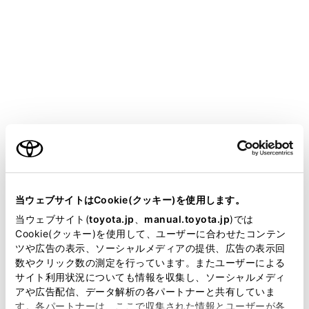
CROWN SEDAN FCEV 2025.05～
取扱説明書
T-Connect
マルチメディア
リモートメンテナンスサービス
リモートメンテナンスサービス
メニュー
ご利用の条件
当サイトには、全ての取扱説明書及び補足資料、正誤表等
が掲載されているわけではありません。
当ウェブサイトはCookie(クッキー)を使用します。
リモートメンテナンスサービスについて
掲載している取扱説明書はお客様の年式に合致しない場合
当ウェブサイト(
toyota.jp
、
manual.toyota.jp
)では
があります。
Cookie(クッキー)を使用して、ユーザーに合わせたコンテン
リモートメンテナンスメール
ツや広告の表示、ソーシャルメディアの提供、広告の表示回
取扱説明書は、弊社が著作権その他の知的財産権を保有し
数やクリック数の測定を行っています。またユーザーによる
ます。弊社の許可なく、取扱説明書の一部または全部を、
サイト利用状況についても情報を収集し、ソーシャルメディ
e ケア
複製、複写、改変もしくは配信等することはできません。
アや広告配信、データ解析の各パートナーと共有していま
す。各パートナーは、ここで収集された情報とユーザーが各
当サイトの利用、または利用できなかったことにより万一