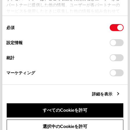
パートナーに提供した他の情報、ユーザーが各パートナーの
損害が生じても、弊社は一切責任を負いません。
サービスを使用したときに収集した他の情報を組み合わせて
掲載内容は予告なく変更、またはサービスを中止すること
使用することがあります。当ウェブサイトの使用を続行する
があります。
同
とCookie(クッキー)に同意したこととなります。
必須
意
当サイト（取扱説明書）では、利便性向上のためにお客様
の
「すべてのCookieを許可」をクリックすることで、お客様の
合わせて見られているページ
の閲覧履歴、検索履歴を保持しています。削除を希望され
選
デバイスにすべてのCookie(クッキー)が保存されることに同
設定情報
る方は、当社のお客様相談窓口（0800-700-7700）までご
択
意したことになります。Cookie(クッキー)のオプトアウト、
保守点検をする
連絡ください。
設定の変更、同意を撤回したりするにあたっては、当社の
統計
「
Cookie（クッキー）情報の取り扱いについて
お車に関するお問い合わせ・ご相談は
」をご覧くだ
T-Connect を解約する
さい。
https://toyota.jp/faq/?
T-Connect とは
マーケティング
site_domain=default#otoiawase
までお願いします。
詳細を表示
このページは役に立ちましたか？
すべてのCookieを許可
はい
いいえ
同意しない
同意する
選択中のCookieを許可