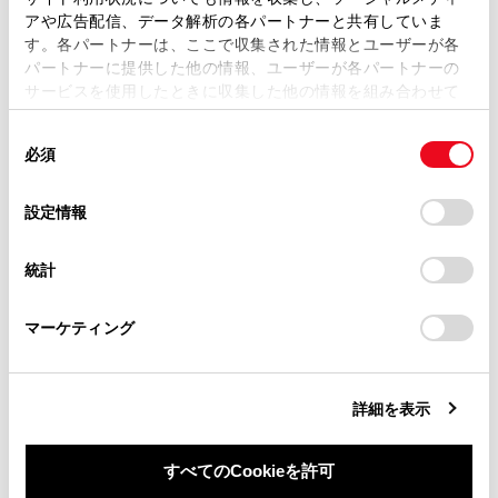
複製、複写、改変もしくは配信等することはできません。
アや広告配信、データ解析の各パートナーと共有していま
す。各パートナーは、ここで収集された情報とユーザーが各
当サイトの利用、または利用できなかったことにより万一
ディスプレイ表示とシステムの作動状況
パートナーに提供した他の情報、ユーザーが各パートナーの
損害が生じても、弊社は一切責任を負いません。
サービスを使用したときに収集した他の情報を組み合わせて
掲載内容は予告なく変更、またはサービスを中止すること
使用することがあります。当ウェブサイトの使用を続行する
があります。
同
とCookie(クッキー)に同意したこととなります。
必須
意
当サイト（取扱説明書）では、利便性向上のためにお客様
の
「すべてのCookieを許可」をクリックすることで、お客様の
の閲覧履歴、検索履歴を保持しています。削除を希望され
選
デバイスにすべてのCookie(クッキー)が保存されることに同
設定情報
る方は、当社のお客様相談窓口（0800-700-7700）までご
択
意したことになります。Cookie(クッキー)のオプトアウト、
合わせて見られているページ
連絡ください。
設定の変更、同意を撤回したりするにあたっては、当社の
統計
「
Cookie（クッキー）情報の取り扱いについて
お車に関するお問い合わせ・ご相談は
」をご覧くだ
リヤフォグランプ
さい。
https://toyota.jp/faq/?
Toyota Safety Sense
マーケティング
site_domain=default#otoiawase
までお願いします。
アドバンスト ドライブ（渋滞時支援）
詳細を表示
すべてのCookieを許可
このページは役に立ちましたか？