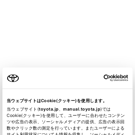
CROWN SEDAN FCEV 2025.05～
取扱説明書
運転
運転支援装置について
LCA（レーンチェンジアシス
ト）
メニュー
ご利用の条件
当サイトには、全ての取扱説明書及び補足資料、正誤表等
が掲載されているわけではありません。
LCAの機能
当ウェブサイトはCookie(クッキー)を使用します。
掲載している取扱説明書はお客様の年式に合致しない場合
当ウェブサイト(
toyota.jp
、
manual.toyota.jp
)では
があります。
Cookie(クッキー)を使用して、ユーザーに合わせたコンテン
LCAの作動方法
ツや広告の表示、ソーシャルメディアの提供、広告の表示回
取扱説明書は、弊社が著作権その他の知的財産権を保有し
数やクリック数の測定を行っています。またユーザーによる
ます。弊社の許可なく、取扱説明書の一部または全部を、
システムのON／OFFを変更する
サイト利用状況についても情報を収集し、ソーシャルメディ