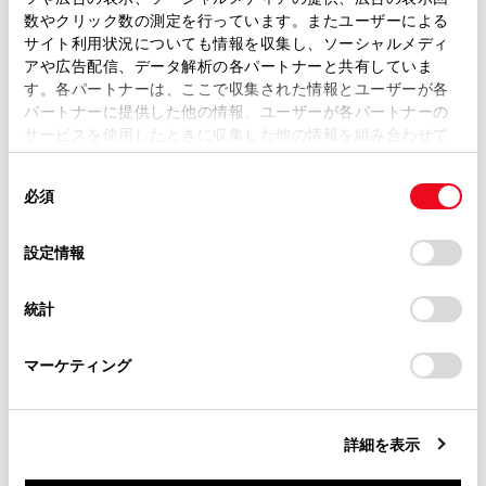
取扱説明書は、弊社が著作権その他の知的財産権を保有し
電子キーを紛失したとき
数やクリック数の測定を行っています。またユーザーによる
ます。弊社の許可なく、取扱説明書の一部または全部を、
サイト利用状況についても情報を収集し、ソーシャルメディ
電子キーを紛失した状態で放置すると、盗難の危
複製、複写、改変もしくは配信等することはできません。
アや広告配信、データ解析の各パートナーと共有していま
険性が極めて高くなります。車両に付属している
す。各パートナーは、ここで収集された情報とユーザーが各
当サイトの利用、または利用できなかったことにより万一
残りの電子キーをすべてお持ちの上、ただちにト
パートナーに提供した他の情報、ユーザーが各パートナーの
損害が生じても、弊社は一切責任を負いません。
サービスを使用したときに収集した他の情報を組み合わせて
ヨタ販売店にご相談ください。
掲載内容は予告なく変更、またはサービスを中止すること
使用することがあります。当ウェブサイトの使用を続行する
があります。
同
とCookie(クッキー)に同意したこととなります。
必須
意
当サイト（取扱説明書）では、利便性向上のためにお客様
の
「すべてのCookieを許可」をクリックすることで、お客様の
の閲覧履歴、検索履歴を保持しています。削除を希望され
選
デバイスにすべてのCookie(クッキー)が保存されることに同
設定情報
る方は、当社のお客様相談窓口（0800-700-7700）までご
択
意したことになります。Cookie(クッキー)のオプトアウト、
連絡ください。
設定の変更、同意を撤回したりするにあたっては、当社の
統計
「
Cookie（クッキー）情報の取り扱いについて
お車に関するお問い合わせ・ご相談は
」をご覧くだ
合わせて見られているページ
さい。
https://toyota.jp/faq/?
マーケティング
site_domain=default#otoiawase
までお願いします。
警告灯がついたときは
補機バッテリーがあがったときは
詳細を表示
警告メッセージが表示されたときは