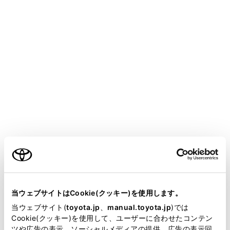
COROLLA HEV
取扱説明書
万一の場合には
緊急時の対処法
キーをなくしたときは
キーナンバープレートに打刻されたキーナンバーと残り
のキーから、トヨタ販売店でトヨタ純正品の新しいキー
ご利用の条件
を作ることができます。
キーナンバープレートは車の中以外の安全な場所（財布
当サイトには、全ての取扱説明書及び補足資料、正誤表等
の中など）に保管してください。
が掲載されているわけではありません。
当ウェブサイトはCookie(クッキー)を使用します。
掲載している取扱説明書はお客様の年式に合致しない場合
当ウェブサイト(
toyota.jp
、
manual.toyota.jp
)では
注意
があります。
Cookie(クッキー)を使用して、ユーザーに合わせたコンテン
ツや広告の表示、ソーシャルメディアの提供、広告の表示回