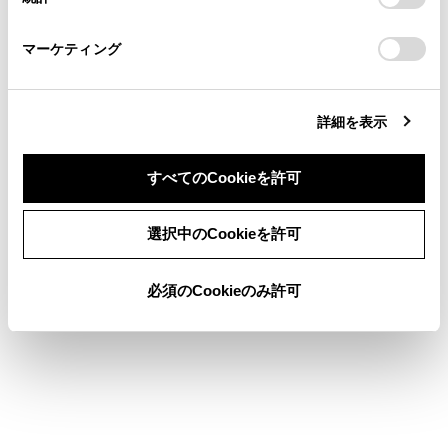
「
Cookie（クッキー）情報の取り扱いについて
お車に関するお問い合わせ・ご相談は
」をご覧くだ
植込み型心臓ペースメーカー、植込み型両心室
さい。
https://toyota.jp/faq/?
ペーシングパルスジェネレータおよび植込み型
マーケティング
site_domain=default#otoiawase
までお願いします。
除細動器以外の医療用電気機器を使用される場
合は、電波による影響について医師や医療用電
詳細を表示
気機器製造業者などに事前に確認してくださ
い。
すべてのCookieを許可
同意しない
同意する
注意
選択中のCookieを許可
ポータブル機を車室内に放置しないでくださ
必須のCookieのみ許可
い。車室内が高温のときにポータブル機が故障
するおそれがあります。
ポータブル機をマルチメディアシステムに近づ
けて使用しないでください。近づけすぎると、
音質が劣化したり、接続状態が悪化する場合が
あります。