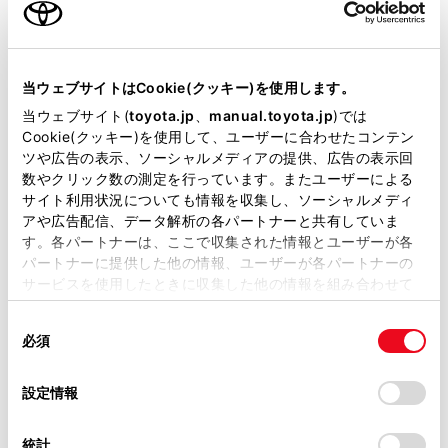
ご利用の条件
Apple CarPlayをワイヤレス接続していると
きは、この機能を使用できません。
当サイトには、全ての取扱説明書及び補足資料、正誤表等
他の無線機器と同時に使用すると、それぞ
が掲載されているわけではありません。
当ウェブサイトはCookie(クッキー)を使用します。
れの通信に悪影響をおよぼすことがありま
掲載している取扱説明書はお客様の年式に合致しない場合
当ウェブサイト(
toyota.jp
、
manual.toyota.jp
)では
す。
があります。
Cookie(クッキー)を使用して、ユーザーに合わせたコンテン
ツや広告の表示、ソーシャルメディアの提供、広告の表示回
®
マルチメディアシステムの設定でWi-Fi
機
取扱説明書は、弊社が著作権その他の知的財産権を保有し
数やクリック数の測定を行っています。またユーザーによる
®
ます。弊社の許可なく、取扱説明書の一部または全部を、
能をONにしているときは、Bluetooth
オー
サイト利用状況についても情報を収集し、ソーシャルメディ
複製、複写、改変もしくは配信等することはできません。
ディオの音が途切れる場合があります。
アや広告配信、データ解析の各パートナーと共有していま
（→
Wi-Fi® Hotspotを設定する
）
す。各パートナーは、ここで収集された情報とユーザーが各
当サイトの利用、または利用できなかったことにより万一
パートナーに提供した他の情報、ユーザーが各パートナーの
損害が生じても、弊社は一切責任を負いません。
サービスを使用したときに収集した他の情報を組み合わせて
掲載内容は予告なく変更、またはサービスを中止すること
使用することがあります。当ウェブサイトの使用を続行する
警告
があります。
同
とCookie(クッキー)に同意したこととなります。
必須
意
安全のため、運転者は運転中にポータブル機本
当サイト（取扱説明書）では、利便性向上のためにお客様
の
「すべてのCookieを許可」をクリックすることで、お客様の
の閲覧履歴、検索履歴を保持しています。削除を希望され
体の操作をしないでください。
選
デバイスにすべてのCookie(クッキー)が保存されることに同
設定情報
る方は、当社のお客様相談窓口（0800-700-7700）までご
択
意したことになります。Cookie(クッキー)のオプトアウト、
®
Bluetooth
通信用の車両側アンテナはマルチメ
連絡ください。
設定の変更、同意を撤回したりするにあたっては、当社の
ディアシステム内に内蔵されています。
統計