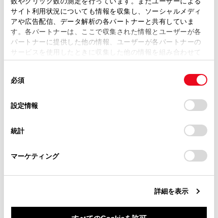
フロントワイパーデアイサー
数やクリック数の測定を行っています。またユーザーによる
ます。弊社の許可なく、取扱説明書の一部または全部を、
サイト利用状況についても情報を収集し、ソーシャルメディ
複製、複写、改変もしくは配信等することはできません。
アや広告配信、データ解析の各パートナーと共有していま
吹き出し口の配置・操作
す。各パートナーは、ここで収集された情報とユーザーが各
当サイトの利用、または利用できなかったことにより万一
パートナーに提供した他の情報、ユーザーが各パートナーの
損害が生じても、弊社は一切責任を負いません。
サービスを使用したときに収集した他の情報を組み合わせて
掲載内容は予告なく変更、またはサービスを中止すること
使用することがあります。当ウェブサイトの使用を続行する
があります。
同
とCookie(クッキー)に同意したこととなります。
必須
意
当サイト（取扱説明書）では、利便性向上のためにお客様
の
「すべてのCookieを許可」をクリックすることで、お客様の
の閲覧履歴、検索履歴を保持しています。削除を希望され
選
デバイスにすべてのCookie(クッキー)が保存されることに同
設定情報
合わせて見られているページ
る方は、当社のお客様相談窓口（0800-700-7700）までご
択
意したことになります。Cookie(クッキー)のオプトアウト、
連絡ください。
設定の変更、同意を撤回したりするにあたっては、当社の
統計
アクセサリーコンセント（AC100V・1500W）・非常時給電
「
Cookie（クッキー）情報の取り扱いについて
お車に関するお問い合わせ・ご相談は
」をご覧くだ
システム
さい。
https://toyota.jp/faq/?
マーケティング
site_domain=default#otoiawase
までお願いします。
その他の室内装備
正常にアクセサリーコンセント（AC100V 1500W）または
非常時給電システムが使用できないときは
詳細を表示