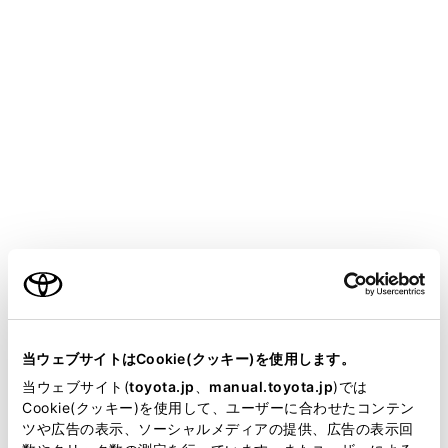
COROLLA HEV
取扱説明書
室内装備・機能
エアコンとデフォッガーの使い方
オートエアコン
メニュー
設定温度に合わせて吹き出し口と風量を自動で調整しま
ご利用の条件
す。
当サイトには、全ての取扱説明書及び補足資料、正誤表等
エアコン操作スイッチについて
が掲載されているわけではありません。
当ウェブサイトはCookie(クッキー)を使用します。
掲載している取扱説明書はお客様の年式に合致しない場合
当ウェブサイト(
toyota.jp
、
manual.toyota.jp
)では
オート設定で使用する
があります。
Cookie(クッキー)を使用して、ユーザーに合わせたコンテン
ツや広告の表示、ソーシャルメディアの提供、広告の表示回
取扱説明書は、弊社が著作権その他の知的財産権を保有し