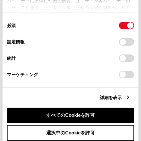
パートナーに提供した他の情報、ユーザーが各パートナーの
損害が生じても、弊社は一切責任を負いません。
サービスを使用したときに収集した他の情報を組み合わせて
掲載内容は予告なく変更、またはサービスを中止すること
使用することがあります。当ウェブサイトの使用を続行する
があります。
同
とCookie(クッキー)に同意したこととなります。
必須
意
当サイト（取扱説明書）では、利便性向上のためにお客様
合わせて見られているページ
の
「すべてのCookieを許可」をクリックすることで、お客様の
の閲覧履歴、検索履歴を保持しています。削除を希望され
選
デバイスにすべてのCookie(クッキー)が保存されることに同
設定情報
る方は、当社のお客様相談窓口（0800-700-7700）までご
コネクティッドナビ
択
意したことになります。Cookie(クッキー)のオプトアウト、
連絡ください。
設定の変更、同意を撤回したりするにあたっては、当社の
自動割込を設定する
統計
「
Cookie（クッキー）情報の取り扱いについて
お車に関するお問い合わせ・ご相談は
」をご覧くだ
さい。
検索結果リスト画面の見方
https://toyota.jp/faq/?
マーケティング
site_domain=default#otoiawase
までお願いします。
詳細を表示
このページは役に立ちましたか？
すべてのCookieを許可
はい
いいえ
同意しない
同意する
選択中のCookieを許可