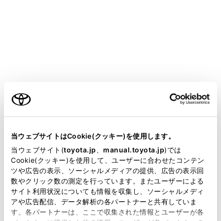
COROLLA HEV
取扱説明書
マルチメディア
ナビゲーション
目的地の設定
目的地案内のデモを見る
ご利用の条件
目的地案内を開始する前に、目的地案内のデモを見るこ
当サイトには、全ての取扱説明書及び補足資料、正誤表等
が掲載されているわけではありません。
とができます。
当ウェブサイトはCookie(クッキー)を使用します。
掲載している取扱説明書はお客様の年式に合致しない場合
当ウェブサイト(
toyota.jp
、
manual.toyota.jp
)では
があります。
Cookie(クッキー)を使用して、ユーザーに合わせたコンテン
全ルート図表示画面で[開始]を長押しします。
ツや広告の表示、ソーシャルメディアの提供、広告の表示回
デモを終了するときは、[
]または[終了]にタッ
取扱説明書は、弊社が著作権その他の知的財産権を保有し
数やクリック数の測定を行っています。またユーザーによる
ます。弊社の許可なく、取扱説明書の一部または全部を、
チ、または走行します。
サイト利用状況についても情報を収集し、ソーシャルメディ
複製、複写、改変もしくは配信等することはできません。
アや広告配信、データ解析の各パートナーと共有していま
す。各パートナーは、ここで収集された情報とユーザーが各
当サイトの利用、または利用できなかったことにより万一