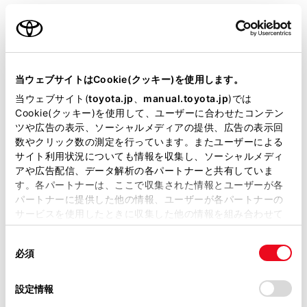
ご利用の条件
[オーディオ]
オーディオ機能
[Apple CarPlay]
Apple Ca
当サイトには、全ての取扱説明書及び補足資料、正誤表等
が掲載されているわけではありません。
当ウェブサイトはCookie(クッキー)を使用します。
[Android Auto]
Android 
掲載している取扱説明書はお客様の年式に合致しない場合
当ウェブサイト(
toyota.jp
、
manual.toyota.jp
)では
があります。
Cookie(クッキー)を使用して、ユーザーに合わせたコンテン
ツや広告の表示、ソーシャルメディアの提供、広告の表示回
取扱説明書は、弊社が著作権その他の知的財産権を保有し
「音量」
数やクリック数の測定を行っています。またユーザーによる
ます。弊社の許可なく、取扱説明書の一部または全部を、
サイト利用状況についても情報を収集し、ソーシャルメディ
複製、複写、改変もしくは配信等することはできません。
設定項目
アや広告配信、データ解析の各パートナーと共有していま
す。各パートナーは、ここで収集された情報とユーザーが各
当サイトの利用、または利用できなかったことにより万一
パートナーに提供した他の情報、ユーザーが各パートナーの
損害が生じても、弊社は一切責任を負いません。
[着信音量]
着信音量
サービスを使用したときに収集した他の情報を組み合わせて
掲載内容は予告なく変更、またはサービスを中止すること
使用することがあります。当ウェブサイトの使用を続行する
があります。
同
とCookie(クッキー)に同意したこととなります。
[受話音量]
受話音量
必須
意
当サイト（取扱説明書）では、利便性向上のためにお客様
の
「すべてのCookieを許可」をクリックすることで、お客様の
の閲覧履歴、検索履歴を保持しています。削除を希望され
選
デバイスにすべてのCookie(クッキー)が保存されることに同
「共通設定」
設定情報
る方は、当社のお客様相談窓口（0800-700-7700）までご
択
意したことになります。Cookie(クッキー)のオプトアウト、