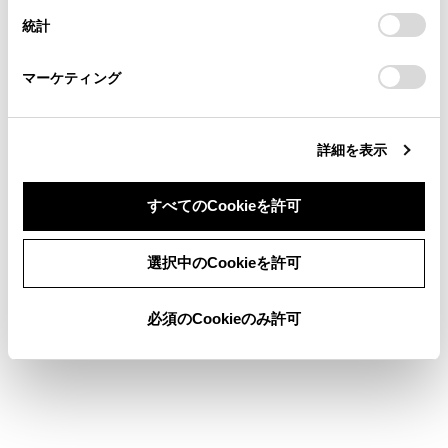
連絡ください。
設定の変更、同意を撤回したりするにあたっては、当社の
設定項目
統計
「
Cookie（クッキー）情報の取り扱いについて
お車に関するお問い合わせ・ご相談は
」をご覧くだ
さい。
https://toyota.jp/faq/?
ハンズフ
マーケティング
site_domain=default#otoiawase
までお願いします。
携帯電
[着信音]
既存の
詳細を表示
着信相
すべてのCookieを許可
連絡先に
同意しない
同意する
選択中のCookieを許可
名／姓
[連絡先の並び替え]
姓／名
必須のCookieのみ許可
[通話履歴の削除]
ハンズフ
「連絡先」