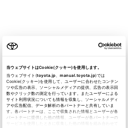
警告
安全のため、運転者は運転中に接続した機器を
操作しないでください。
ご利用の条件
安全上の配慮から車を完全に停止し、パーキン
グブレーキをかける、またはシフトレバーをP
当サイトには、全ての取扱説明書及び補足資料、正誤表等
にしたときに映像を視聴できます。（走行中は
が掲載されているわけではありません。
当ウェブサイトはCookie(クッキー)を使用します。
音声のみを再生します）
掲載している取扱説明書はお客様の年式に合致しない場合
当ウェブサイト(
toyota.jp
、
manual.toyota.jp
)では
があります。
Cookie(クッキー)を使用して、ユーザーに合わせたコンテン
パーキングブレーキがかかっていなくても、ブ
ツや広告の表示、ソーシャルメディアの提供、広告の表示回
取扱説明書は、弊社が著作権その他の知的財産権を保有し
レーキホールドの作動中、またはクルーズコン
数やクリック数の測定を行っています。またユーザーによる
ます。弊社の許可なく、取扱説明書の一部または全部を、
サイト利用状況についても情報を収集し、ソーシャルメディ
トロール機能による完全停車状態になっていれ
複製、複写、改変もしくは配信等することはできません。
アや広告配信、データ解析の各パートナーと共有していま
ば動画を視聴できるように設定できます。
す。各パートナーは、ここで収集された情報とユーザーが各
当サイトの利用、または利用できなかったことにより万一
（→
サウンドやメディアの設定を変更する
）
パートナーに提供した他の情報、ユーザーが各パートナーの
損害が生じても、弊社は一切責任を負いません。
サービスを使用したときに収集した他の情報を組み合わせて
掲載内容は予告なく変更、またはサービスを中止すること