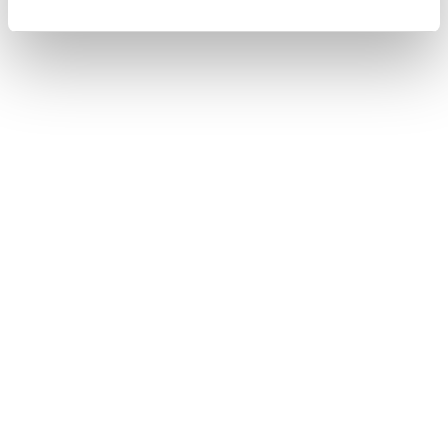
合わせて見られているページ
Apple CarPlayを再生する
iPod/iPhoneを再生する
USBメモリーの音楽ファイルを再生する
このページは役に立ちましたか？
はい
いいえ