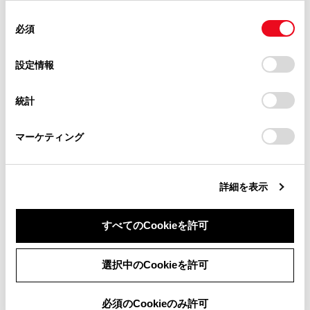
使用することがあります。当ウェブサイトの使用を続行する
があります。
同
とCookie(クッキー)に同意したこととなります。
注意
必須
意
当サイト（取扱説明書）では、利便性向上のためにお客様
の
「すべてのCookieを許可」をクリックすることで、お客様の
外部機器を車室内に放置しないでください。車
の閲覧履歴、検索履歴を保持しています。削除を希望され
選
デバイスにすべてのCookie(クッキー)が保存されることに同
設定情報
室内が高温のときに外部機器が故障するおそれ
る方は、当社のお客様相談窓口（0800-700-7700）までご
択
意したことになります。Cookie(クッキー)のオプトアウト、
連絡ください。
があります。
設定の変更、同意を撤回したりするにあたっては、当社の
統計
「
Cookie（クッキー）情報の取り扱いについて
お車に関するお問い合わせ・ご相談は
」をご覧くだ
接続中に外部機器を押さえたり、不必要な圧力
さい。
https://toyota.jp/faq/?
を加えたりしないでください。外部機器や端子
マーケティング
site_domain=default#otoiawase
までお願いします。
が破損するおそれがあります。
端子に異物を入れないでください。外部機器や
詳細を表示
端子が破損するおそれがあります。
すべてのCookieを許可
同意しない
同意する
選択中のCookieを許可
必須のCookieのみ許可