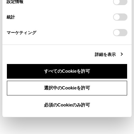
デバイスにすべてのCookie(クッキー)が保存されることに同
設定情報
る方は、当社のお客様相談窓口（0800-700-7700）までご
択
意したことになります。Cookie(クッキー)のオプトアウト、
連絡ください。
緊急通報中は、携帯電話の登録を削除でき
設定の変更、同意を撤回したりするにあたっては、当社の
統計
ません。
「
Cookie（クッキー）情報の取り扱いについて
お車に関するお問い合わせ・ご相談は
」をご覧くだ
さい。
https://toyota.jp/faq/?
®
Bluetooth
機器の状態によっては削除できな
マーケティング
site_domain=default#otoiawase
までお願いします。
い場合があります。
詳細を表示
すべてのCookieを許可
同意しない
同意する
合わせて見られているページ
選択中のCookieを許可
登録済みスマートフォンでApple CarPlay を使用する
必須のCookieのみ許可
Apple CarPlay/Android Autoが故障したとお考えになる前に
未登録のスマートフォンでApple CarPlayを使用する