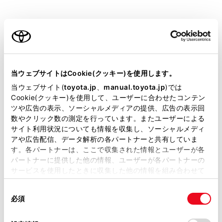
[削除]にタッチします。
ご利用の条件
当サイトには、全ての取扱説明書及び補足資料、正誤表等
が掲載されているわけではありません。
当ウェブサイトはCookie(クッキー)を使用します。
掲載している取扱説明書はお客様の年式に合致しない場合
当ウェブサイト(
toyota.jp
、
manual.toyota.jp
)では
があります。
Cookie(クッキー)を使用して、ユーザーに合わせたコンテン
ツや広告の表示、ソーシャルメディアの提供、広告の表示回
取扱説明書は、弊社が著作権その他の知的財産権を保有し
数やクリック数の測定を行っています。またユーザーによる
ます。弊社の許可なく、取扱説明書の一部または全部を、
サイト利用状況についても情報を収集し、ソーシャルメディ
複製、複写、改変もしくは配信等することはできません。
アや広告配信、データ解析の各パートナーと共有していま
他のユーザーがメイン機器に設定している機器の
す。各パートナーは、ここで収集された情報とユーザーが各
当サイトの利用、または利用できなかったことにより万一
場合、削除できません。
パートナーに提供した他の情報、ユーザーが各パートナーの
損害が生じても、弊社は一切責任を負いません。
サービスを使用したときに収集した他の情報を組み合わせて
[削除]にタッチします。
掲載内容は予告なく変更、またはサービスを中止すること
使用することがあります。当ウェブサイトの使用を続行する
があります。
同
とCookie(クッキー)に同意したこととなります。
必須
意
当サイト（取扱説明書）では、利便性向上のためにお客様
の
「すべてのCookieを許可」をクリックすることで、お客様の
知識
の閲覧履歴、検索履歴を保持しています。削除を希望され
選