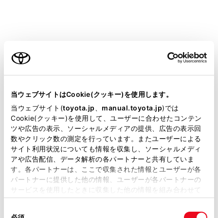
ご利用の条件
当サイトには、全ての取扱説明書及び補足資料、正誤表等
が掲載されているわけではありません。
当ウェブサイトはCookie(クッキー)を使用します。
掲載している取扱説明書はお客様の年式に合致しない場合
設定項目
当ウェブサイト(
toyota.jp
、
manual.toyota.jp
)では
があります。
Cookie(クッキー)を使用して、ユーザーに合わせたコンテン
ツや広告の表示、ソーシャルメディアの提供、広告の表示回
取扱説明書は、弊社が著作権その他の知的財産権を保有し
目的地検索の
[目的地履歴の消去]
数やクリック数の測定を行っています。またユーザーによる
す。すべて削
ます。弊社の許可なく、取扱説明書の一部または全部を、
サイト利用状況についても情報を収集し、ソーシャルメディ
複製、複写、改変もしくは配信等することはできません。
アや広告配信、データ解析の各パートナーと共有していま
す。各パートナーは、ここで収集された情報とユーザーが各
[お気に入り]
お気に入りを
当サイトの利用、または利用できなかったことにより万一
パートナーに提供した他の情報、ユーザーが各パートナーの
損害が生じても、弊社は一切責任を負いません。
サービスを使用したときに収集した他の情報を組み合わせて
[ハートフル音声]
ハートフル音
掲載内容は予告なく変更、またはサービスを中止すること
使用することがあります。当ウェブサイトの使用を続行する
があります。
同
とCookie(クッキー)に同意したこととなります。
必須