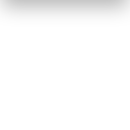
Bluetooth®機器を設定する
マルチメディアシステムの共通設定を変更する
このページは役に立ちましたか？
はい
いいえ
ブックマーク
あとで読む
個人情報の取扱いについて
サイト利用について