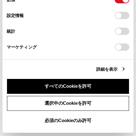
意
[現在地補正]
自車位置を修
当サイト（取扱説明書）では、利便性向上のためにお客様
の
「すべてのCookieを許可」をクリックすることで、お客様の
の閲覧履歴、検索履歴を保持しています。削除を希望され
選
デバイスにすべてのCookie(クッキー)が保存されることに同
設定情報
る方は、当社のお客様相談窓口（0800-700-7700）までご
択
意したことになります。Cookie(クッキー)のオプトアウト、
連絡ください。
設定の変更、同意を撤回したりするにあたっては、当社の
統計
お気に入り設定
「
Cookie（クッキー）情報の取り扱いについて
お車に関するお問い合わせ・ご相談は
」をご覧くだ
さい。
https://toyota.jp/faq/?
マーケティング
site_domain=default#otoiawase
までお願いします。
現在地を修正する
ハートフル音声を設定する
詳細を表示
すべてのCookieを許可
同意しない
同意する
選択中のCookieを許可
合わせて見られているページ
必須のCookieのみ許可
サウンドやメディアの設定を変更する