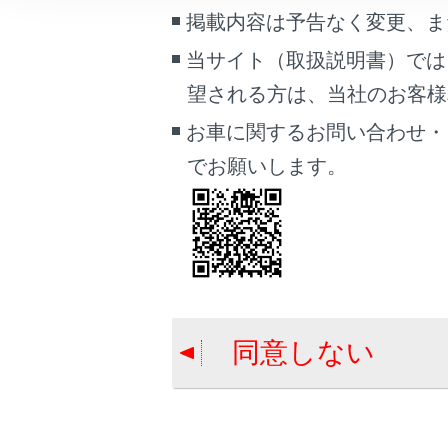
こんなときは
掲載内容は予告なく変更、ま
案
当サイト（取扱説明書）では
ブックマーク
地
望される方は、当社のお客様相談
あとで読む
そ
お車に関するお問い合わせ・
PDFで見る
でお願いします。
車両
マルチメディア
画面表示設定
合わせて見ら
個人情報の取扱いについて
サウンドやメ
サイト利用について
Bluetooth
同意しない
お問い合わせ
マルチメディ