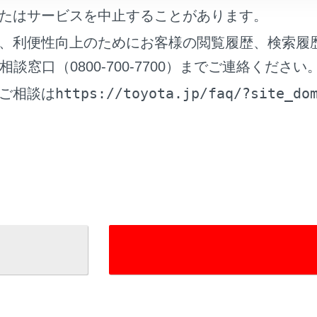
たはサービスを中止することがあります。
内設定（→
案内設定
）
、利便性向上のためにお客様の閲覧履歴、検索履
図更新設定（→
地図更新画面の使い方
）
窓口（0800-700-7700）までご連絡ください
の他設定（→
その他設定
）
https://toyota.jp/faq/?site_do
ご相談は
れているページ
このページ
ディアの設定を変更する
®機器を設定する
アシステムの共通設定を変更する