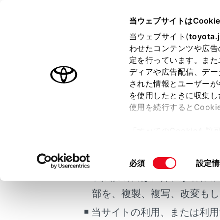
COROLLA HEV
取扱説明書
当ウェブサイトはCooki
マルチメディア
当ウェブサイト(
toyota.
ホーム
わせたコンテンツや広告
ナビゲ
定を行っています。また
はじめに
ディアや広告配信、デー
された情報とユーザーが
安全・安心のために
を使用したときに収集し
ご利用の条件
走行に関する情報表示
使用を続行するとCook
運転する前に
地図の色や
「すべてのCookieを
運転
当サイトには、全ての取扱説
ー)が保存されることに同
室内装備・機能
メイン
更、同意を撤回したりす
掲載している取扱説明書はお
同
必須
設定情
マルチメディア
て
」をご覧ください。
サブメ
意
取扱説明書は、弊社が著作権
お手入れのしかた
各項目
の
部を、複製、複写、改変もし
万一の場合には
選
地
択
当サイトの利用、または利用
車両情報
ル