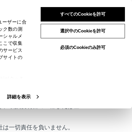
すべてのCookieを許可
、ユーザーに合
ック数の測
選択中のCookieを許可
ーシャルメ
ここで収集
必須のCookieのみ許可
のサービス
ブサイトの
ie(クッキ
けではありません。
、設定の変
扱いについ
詳細を表示
く、取扱説明書の一部または全
社は一切責任を負いません。