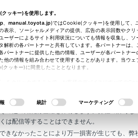
e(クッキー)を使用します。
各種設定および登録
ナビゲーション設定
jp
、
manual.toyota.jp
)ではCookie(クッキー)を使用して
の表示、ソーシャルメディアの提供、広告の表示回数やクリ
ーションの設定
ユーザーによるサイト利用状況についても情報を収集し、ソ
タ解析の各パートナーと共有しています。各パートナーは、
各パートナーに提供した他の情報、ユーザーが各パートナー
た他の情報を組み合わせて使用することがあります。当ウェ
ie(クッキー)に同意したこととなります。
文字サイズなど、ナビゲーションの各種設定を変更できます。
許可」をクリックすることで、お客様のデバイスにすべてのCook
明書及び補足資料、正誤表等が掲載されているわ
意したことになります。Cookie(クッキー)のオプトアウト
メニューの[
]にタッチします。
るにあたっては、当社の「
Cookie（クッキー）情報の取り
客様の年式に合致しない場合があります。
報
統計
マーケティング
ニューの[ナビゲーション]にタッチします。
その他の知的財産権を保有します。弊社の許可な
を設定します。
くは配信等することはできません。
図表示設定（→
地図表示設定をする
）
できなかったことにより万一損害が生じても、弊
ート設定（→
ルート設定をする
）