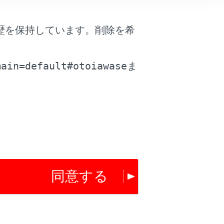
歴を保持しています。削除を希
。
main=default#otoiawase
ま
は役に立ちましたか？
はい
いいえ
同意する