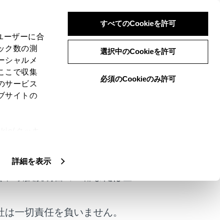
すべてのCookieを許可
、ユーザーに合
ック数の測
選択中のCookieを許可
ーシャルメ
ここで収集
必須のCookieのみ許可
のサービス
ブサイトの
後部に埋め込まれています。
ie(クッキ
けではありません。
、設定の変
扱いについ
詳細を表示
くふいてください。ガラスクリーナー
く、取扱説明書の一部または全
でください。受信感度が低下したり、
社は一切責任を負いません。