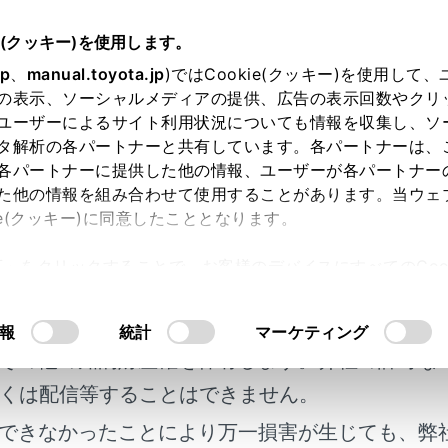
e(クッキー)を使用します。
オーディオシステム
ラジオの操作
jp
、
manual.toyota.jp
)ではCookie(クッキー)を使用して
の表示、ソーシャルメディアの提供、広告の表示回数やクリ
用アンテナの取り扱い
ユーザーによるサイト利用状況についても情報を収集し、ソ
タ解析の各パートナーと共有しています。各パートナーは、
各パートナーに提供した他の情報、ユーザーが各パートナー
た他の情報を組み合わせて使用することがあります。当ウェ
ie(クッキー)に同意したこととなります。
信するためのアンテナは、リヤウインドウガラスおよびルーフ
許可」をクリックすることで、お客様のデバイスにすべてのCook
明書及び補足資料、正誤表等が掲載されているわ
意したことになります。Cookie(クッキー)のオプトアウト
るにあたっては、当社の「
Cookie（クッキー）情報の取り
客様の年式に合致しない場合があります。
報
統計
マーケティング
ンテナ入りガラス（室内側）の清掃は湿った布で線にそって軽
その他の知的財産権を保有します。弊社の許可な
どは、アンテナをいためるため使用しないでください。
くは配信等することはできません。
ヤウインドウガラスのアンテナ線部に次のものを貼りつけない
できなかったことにより万一損害が生じても、弊
イズ（雑音）が発生するおそれがあります。