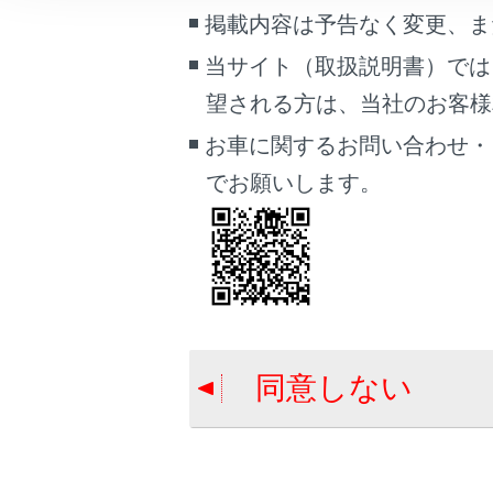
こんなときは
掲載内容は予告なく変更、ま
金
当サイト（取扱説明書）では
ブックマーク
そ
望される方は、当社のお客様相談
あとで読む
お車に関するお問い合わせ・
PDFで見る
でお願いします。
車両
マルチメディア
画面表示設定
合わせて見ら
個人情報の取扱いについて
HDMIの再生
サイト利用について
Apple CarP
同意しない
お問い合わせ
iPod/iPhon