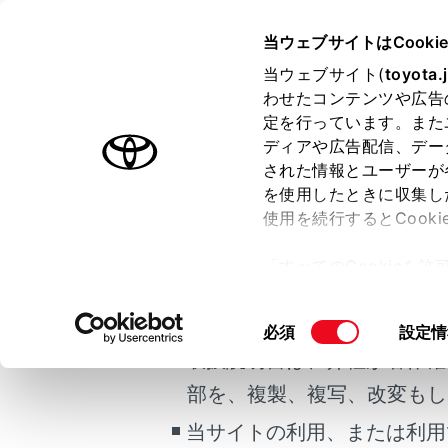
COROLLA HEV
取扱説明書
当ウェブサイトはCooki
マルチメディア
当ウェブサイト(
toyota.
ホーム
わせたコンテンツや広告
ラジオ
定を行っています。また
はじめに
ディアや広告配信、デー
された情報とユーザーが
安全・安心のために
を使用したときに収集し
ご利用の条件
走行に関する情報表示
使用を続行するとCook
運転する前に
ラジオを受
「すべてのCookieを
運転
当サイトには、全ての取扱説
ー)が保存されることに同
室内装備・機能
注意
更、同意を撤回したりす
掲載している取扱説明書はお
同
必須
設定情
マルチメディア
て
」をご覧ください。
ア
意
取扱説明書は、弊社が著作権
お手入れのしかた
な
の
部を、複製、複写、改変もし
万一の場合には
選
リ
択
当サイトの利用、または利用
車両情報
ノ