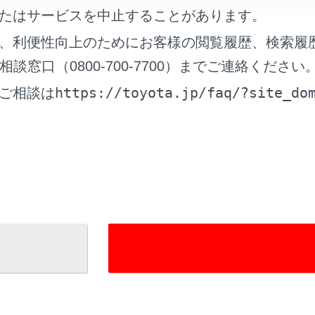
たはサービスを中止することがあります。
属を含有するウインドウフィルム
、利便性向上のためにお客様の閲覧履歴、検索履
の他の金属物（トヨタ純正品以外のアンテナなど）
窓口（0800-700-7700）までご連絡ください
https://toyota.jp/faq/?site_do
ご相談は
れているページ
このページ
についての留意事項
layを再生する
eを再生する