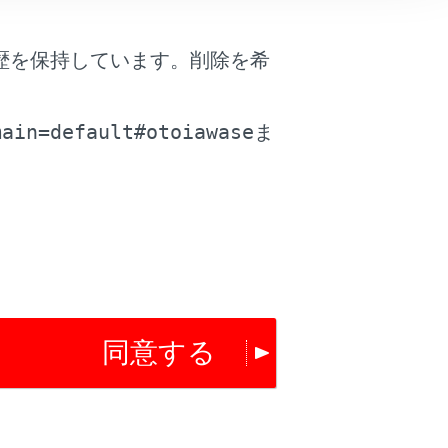
歴を保持しています。削除を希
。
main=default#otoiawase
ま
は役に立ちましたか？
はい
いいえ
同意する