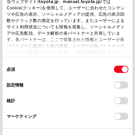
掲載している取扱説明書はお客様の年式に合致しない場合
当ウェブサイト(
toyota.jp
、
manual.toyota.jp
)では
があります。
Cookie(クッキー)を使用して、ユーザーに合わせたコンテン
ツや広告の表示、ソーシャルメディアの提供、広告の表示回
取扱説明書は、弊社が著作権その他の知的財産権を保有し
数やクリック数の測定を行っています。またユーザーによる
ます。弊社の許可なく、取扱説明書の一部または全部を、
サイト利用状況についても情報を収集し、ソーシャルメディ
複製、複写、改変もしくは配信等することはできません。
アや広告配信、データ解析の各パートナーと共有していま
す。各パートナーは、ここで収集された情報とユーザーが各
当サイトの利用、または利用できなかったことにより万一
パートナーに提供した他の情報、ユーザーが各パートナーの
通過点として追加したい地点を地図上で指定して、
損害が生じても、弊社は一切責任を負いません。
サービスを使用したときに収集した他の情報を組み合わせて
[完了]にタッチします。
掲載内容は予告なく変更、またはサービスを中止すること
使用することがあります。当ウェブサイトの使用を続行する
[
]：タッチした経由地を削除することができま
があります。
同
とCookie(クッキー)に同意したこととなります。
す。
必須
意
当サイト（取扱説明書）では、利便性向上のためにお客様
の
「すべてのCookieを許可」をクリックすることで、お客様の
の閲覧履歴、検索履歴を保持しています。削除を希望され
選
デバイスにすべてのCookie(クッキー)が保存されることに同
設定情報
る方は、当社のお客様相談窓口（0800-700-7700）までご
択
意したことになります。Cookie(クッキー)のオプトアウト、
連絡ください。
設定の変更、同意を撤回したりするにあたっては、当社の
統計
「
Cookie（クッキー）情報の取り扱いについて
お車に関するお問い合わせ・ご相談は
」をご覧くだ
さい。
https://toyota.jp/faq/?
マーケティング
site_domain=default#otoiawase
までお願いします。
合わせて見られているページ
コネクティッドナビ