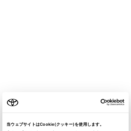
COROLLA HEV
取扱説明書
マルチメディア
ナビゲーション
目的地の設定
通過する地点を設定する
目的地を設定したあと、ルート上の通過する地点を設定
することができます。
ご利用の条件
通過点設定画面で[
]にタッチします。
当サイトには、全ての取扱説明書及び補足資料、正誤表等
が掲載されているわけではありません。
当ウェブサイトはCookie(クッキー)を使用します。