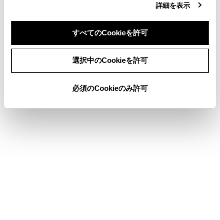
詳細を表示
自動割込を設定する
検索結果リスト画面の見方
すべてのCookieを許可
同意しない
同意する
選択中のCookieを許可
このページは役に立ちましたか？
必須のCookieのみ許可
はい
いいえ
ブックマーク
あとで読む
個人情報の取扱いについて