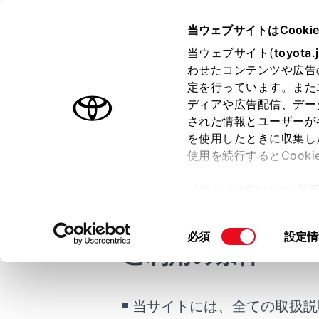
COROLLA HEV
取扱説明書
当ウェブサイトはCooki
マルチメディア
当ウェブサイト(
toyota.
ホーム
わせたコンテンツや広告
割込着
定を行っています。また
はじめに
ディアや広告配信、デー
された情報とユーザーが
安全・安心のために
を使用したときに収集し
走行に関する情報表示
使用を続行するとCook
運転する前に
通話中に第
「すべてのCookieを
表示されま
運転
ー)が保存されることに同
室内装備・機能
更、同意を撤回したりす
同
必須
設定情
知識
マルチメディア
て
」をご覧ください。
ご利用の条件
意
お手入れのしかた
の
携
万一の場合には
選
携
択
当サイトには、全ての取扱説
車両情報