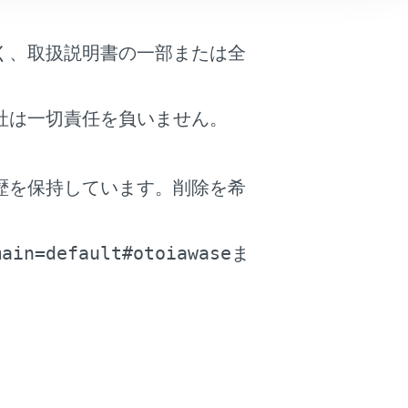
合があります。
く、取扱説明書の一部または全
社は一切責任を負いません。
歴を保持しています。削除を希
。
main=default#otoiawase
ま
を押します。