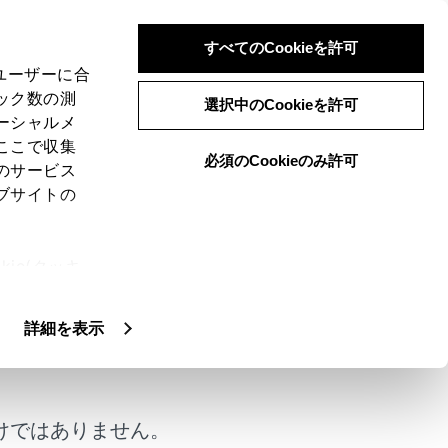
すべてのCookieを許可
、ユーザーに合
ック数の測
選択中のCookieを許可
ーシャルメ
ここで収集
必須のCookieのみ許可
のサービス
ブサイトの
割込着信が入ると、画面上部に着信通知が
ie(クッキ
、設定の変
扱いについ
詳細を表示
い場合は、割込通話できません。
けではありません。