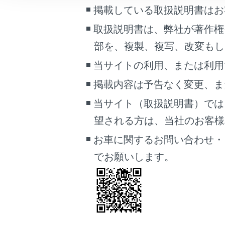
携
こんなときは
掲載している取扱説明書はお
取扱説明書は、弊社が著作権
ブックマーク
部を、複製、複写、改変もし
あとで読む
当サイトの利用、または利用
PDFで見る
掲載内容は予告なく変更、ま
車両
マルチメディア
当サイト（取扱説明書）では
望される方は、当社のお客様相談
画面表示設定
お車に関するお問い合わせ・
個人情報の取扱いについて
でお願いします。
サイト利用について
お問い合わせ
割込着
割
[