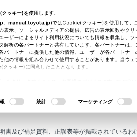
e(クッキー)を使用します。
ハンズフリー電話
通話中の操作
jp
、
manual.toyota.jp
)ではCookie(クッキー)を使用して
の表示、ソーシャルメディアの提供、広告の表示回数やクリ
信の電話に出る
ユーザーによるサイト利用状況についても情報を収集し、ソ
タ解析の各パートナーと共有しています。各パートナーは、
各パートナーに提供した他の情報、ユーザーが各パートナー
た他の情報を組み合わせて使用することがあります。当ウェ
ie(クッキー)に同意したこととなります。
三者から着信が入った場合、割込通話で両者と通話できます。
許可」をクリックすることで、お客様のデバイスにすべてのCook
す。
意したことになります。Cookie(クッキー)のオプトアウト
るにあたっては、当社の「
Cookie（クッキー）情報の取り
報
統計
マーケティング
帯電話会社と割込通話の契約をしている必要があります。
帯電話がHFP Ver. 1.5 以上のプロファイルに対応していな
明書及び補足資料、正誤表等が掲載されているわ