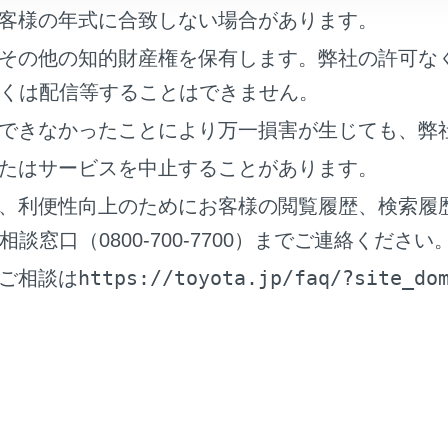
帯電話の機種や契約内容によっては、本機能が利用できない場
客様の年式に合致しない場合があります。
その他の知的財産権を保有します。弊社の許可な
くは配信等することはできません。
できなかったことにより万一損害が生じても、弊
たはサービスを中止することがあります。
、利便性向上のためにお客様の閲覧履歴、検索履
窓口（0800-700-7700）までご連絡ください
https://toyota.jp/faq/?site_do
ご相談は
信中に、[
]にタッチ、またはステアリングの[
]スイッチ
込着信に出ると、通話していた相手は保留中になります。
通話切り替え]にタッチするごとに通話相手が切りかわります。