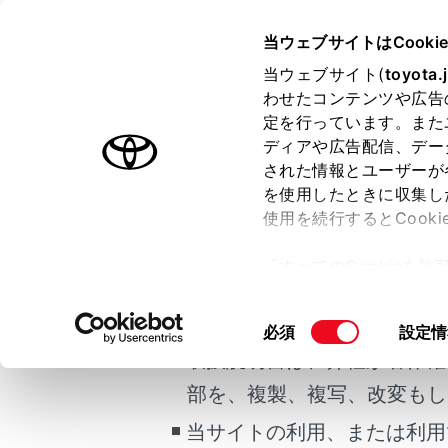
COROLLA HEV
取扱説明書
当ウェブサイトはCooki
マルチメディア
当ウェブサイト(
toyota.
ホーム
わせたコンテンツや広告
地図デ
定を行っています。また
はじめに
ディアや広告配信、デー
された情報とユーザーが
安全・安心のために
メニュー
を使用したときに収集し
ご利用の条件
走行に関する情報表示
使用を続行するとCook
運転する前に
「すべてのCookieを
運転
地図デー
当サイトには、全ての取扱説
ー)が保存されることに同
室内装備・機能
更、同意を撤回したりす
掲載している取扱説明書はお
同
必須
設定情
マルチメディア
て
」をご覧ください。
地図デー
意
取扱説明書は、弊社が著作権
お手入れのしかた
の
部を、複製、複写、改変もし
万一の場合には
地図デー
選
択
当サイトの利用、または利用
車両情報