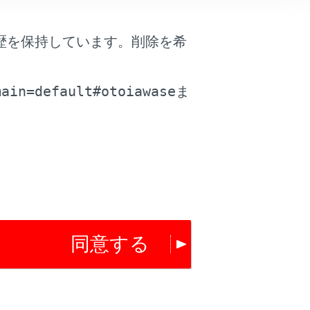
歴を保持しています。削除を希
。
は役に立ちましたか？
main=default#otoiawase
ま
はい
いいえ
同意する