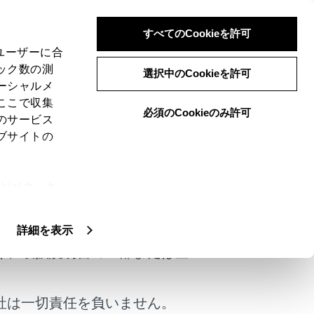
すべてのCookieを許可
、ユーザーに合
ック数の測
選択中のCookieを許可
ーシャルメ
ここで収集
必須のCookieのみ許可
のサービス
ブサイトの
ie(クッキ
けではありません。
、設定の変
扱いについ
詳細を表示
く、取扱説明書の一部または全
社は一切責任を負いません。