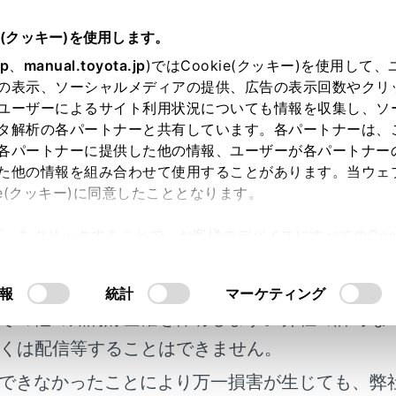
e(クッキー)を使用します。
ナビゲーション
地図データの更新
jp
、
manual.toyota.jp
)ではCookie(クッキー)を使用して
の表示、ソーシャルメディアの提供、広告の表示回数やクリ
ータ情報
ユーザーによるサイト利用状況についても情報を収集し、ソ
タ解析の各パートナーと共有しています。各パートナーは、
各パートナーに提供した他の情報、ユーザーが各パートナー
た他の情報を組み合わせて使用することがあります。当ウェ
ie(クッキー)に同意したこととなります。
許可」をクリックすることで、お客様のデバイスにすべてのCook
タベースの情報を見る
明書及び補足資料、正誤表等が掲載されているわ
意したことになります。Cookie(クッキー)のオプトアウト
るにあたっては、当社の「
Cookie（クッキー）情報の取り
客様の年式に合致しない場合があります。
報
統計
マーケティング
タについて
その他の知的財産権を保有します。弊社の許可な
くは配信等することはできません。
タベースについて
できなかったことにより万一損害が生じても、弊