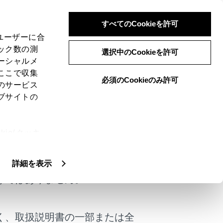
すべてのCookieを許可
、ユーザーに合
ック数の測
選択中のCookieを許可
ーシャルメ
ここで収集
必須のCookieのみ許可
のサービス
ブサイトの
ができます。
ie(クッキ
、設定の変
扱いについ
詳細を表示
けではありません。
く、取扱説明書の一部または全