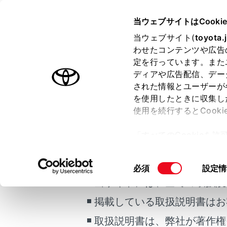
COROLLA HEV
取扱説明書
当ウェブサイトはCooki
マルチメディア
当ウェブサイト(
toyota.
ホーム
わせたコンテンツや広告
地図の
定を行っています。また
はじめに
ディアや広告配信、デー
された情報とユーザーが
安全・安心のために
を使用したときに収集し
走行に関する情報表示
使用を続行するとCook
運転する前に
地図画面上
「すべてのCookieを
運転
ご利用の条件
ー)が保存されることに同
室内装備・機能
更、同意を撤回したりす
同
必須
設定情
マルチメディア
て
」をご覧ください。
意
当サイトには、全ての取扱説
お手入れのしかた
の
掲載している取扱説明書はお
万一の場合には
選
択
車両情報
取扱説明書は、弊社が著作権