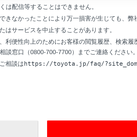
くは配信等することはできません。
できなかったことにより万一損害が生じても、弊
たはサービスを中止することがあります。
、利便性向上のためにお客様の閲覧履歴、検索履
操作でも地図を拡大／縮小することができます。
窓口（0800-700-7700）までご連絡ください
チイン／ピンチアウト操作
https://toyota.jp/faq/?site_do
ご相談は
ルタップで拡大：画面に素早く2回タッチ
チで縮小：画面に2本指を揃えてタッチ
]を長押しすると無段階に縮尺が切りかわります。
表示