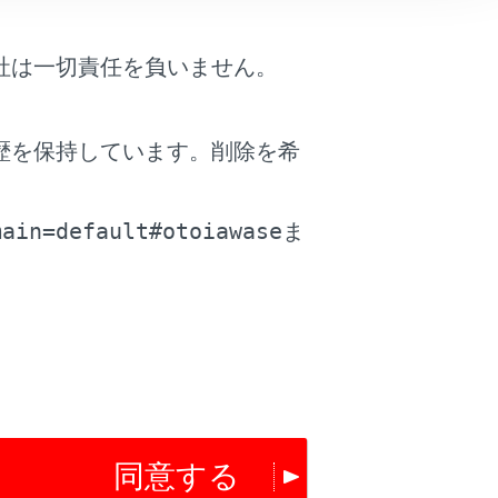
社は一切責任を負いません。
歴を保持しています。削除を希
。
main=default#otoiawase
ま
同意する