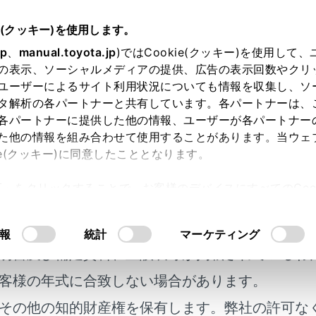
e(クッキー)を使用します。
基本操作
ナビゲーション操作
jp
、
manual.toyota.jp
)ではCookie(クッキー)を使用して
の表示、ソーシャルメディアの提供、広告の表示回数やクリ
スケール（縮尺）の切りかえ
ユーザーによるサイト利用状況についても情報を収集し、ソ
タ解析の各パートナーと共有しています。各パートナーは、
各パートナーに提供した他の情報、ユーザーが各パートナー
た他の情報を組み合わせて使用することがあります。当ウェ
ie(クッキー)に同意したこととなります。
の[
]または[
]にタッチして、地図を拡大／縮小すること
許可」をクリックすることで、お客様のデバイスにすべてのCook
意したことになります。Cookie(クッキー)のオプトアウト
るにあたっては、当社の「
Cookie（クッキー）情報の取り
報
統計
マーケティング
明書及び補足資料、正誤表等が掲載されているわ
客様の年式に合致しない場合があります。
その他の知的財産権を保有します。弊社の許可な