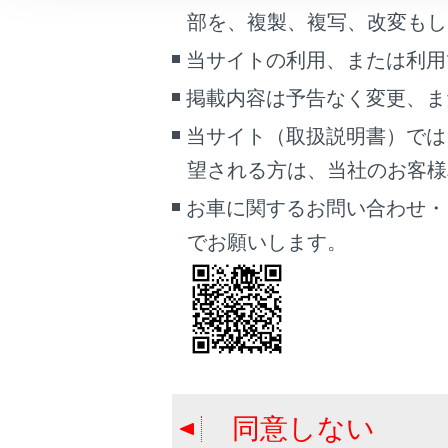
こんなときは
部を、複製、複写、改変もし
当サイトの利用、または利用
ブックマーク
掲載内容は予告なく変更、ま
あとで読む
当サイト（取扱説明書）では
以下の
PDFで見る
望される方は、当社のお客様相談
車両
ピン
マルチメディア
お車に関するお問い合わせ・
ダブ
でお願いします。
画面表示設定
タッ
[
]／[
個人情報の取扱いについて
サイト利用について
お問い合わせ
市街図の
同意しない