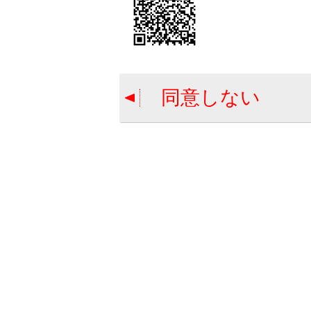
緊
セ
談
同意しない
サービス
緊急通報
合わせて見ら
T-Connect 