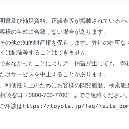
明書及び補足資料、正誤表等が掲載されているわ
たずらなどで緊急車両などが出動したとき、該当費用に関して
されることがあります。いたずらをしないでください。
客様の年式に合致しない場合があります。
故発生時以外でも、エアバッグが作動したときには自動通報し
その他の知的財産権を保有します。弊社の許可な
トセンターのオペレーターに理由を告げて通報を終了してくだ
くは配信等することはできません。
示灯は、緊急通報可能または不可能状態を正しく表示しないこ
できなかったことにより万一損害が生じても、弊
をしていない中古車などに搭載された通信モジュールを使用す
状態でも緊急通報可能状態として表示することがあります｡
たはサービスを中止することがあります。
、利便性向上のためにお客様の閲覧履歴、検索履
窓口（0800-700-7700）までご連絡ください
https://toyota.jp/faq/?site_do
ルプネットスイッチパネルなどに液体をかけたり、強い衝撃を
ご相談は
トスイッチパネルなどが故障すると、緊急通報ができなくなっ
ることができなくなります。ヘルプネットスイッチパネルなど
ご相談ください。