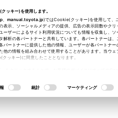
e(クッキー)を使用します。
T-Connect
ヘルプネット（エアバッグ連動タイプ）
jp
、
manual.toyota.jp
)ではCookie(クッキー)を使用して
の表示、ソーシャルメディアの提供、広告の表示回数やクリ
ネットについて
ユーザーによるサイト利用状況についても情報を収集し、ソ
タ解析の各パートナーと共有しています。各パートナーは、
各パートナーに提供した他の情報、ユーザーが各パートナー
た他の情報を組み合わせて使用することがあります。当ウェ
ie(クッキー)に同意したこととなります。
ト（エアバッグ連動タイプ）は、交通事故発生時や急病などの
許可」をクリックすることで、お客様のデバイスにすべてのCook
ットセンターに電話接続し、車内からの通報救援要請を補助支
意したことになります。Cookie(クッキー)のオプトアウト
おり運転などのトラブルのときでも、警察へ状況に応じて通報
るにあたっては、当社の「
Cookie（クッキー）情報の取り
報
統計
マーケティング
事故発生時車両データの活用により、お客様の重症度を推定し
Net 機能に対応しています。
トは、警察や消防への緊急通報サービスです。ロードサービス