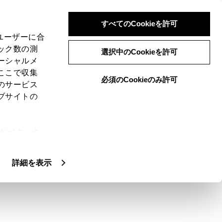
すべてのCookieを許可
、ユーザーに合
ック数の測
選択中のCookieを許可
ーシャルメ
ここで収集
必須のCookieのみ許可
のサービス
ブサイトの
緊急事態発生時に、自動またはボタン操作
ie(クッキ
援するシステムです。
、設定の変
します。
扱いについ
詳細を表示
、ドクターヘリなどの早期出動判断を行う
への取次ぎは行いません。