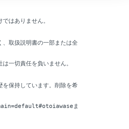
けではありません。
の請求をされたり、関連法規により処
ます。このようなときには、ヘルプネ
く、取扱説明書の一部または全
さい。
とがあります。たとえば、解約時の処
社は一切責任を負いません。
るときは、サービスの契約をしていな
歴を保持しています。削除を希
。
main=default#otoiawase
与えたりしないでください。ヘルプネ
ま
たり、システム状態を正確にお知らせ
が故障したときは、必ずトヨタ販売店