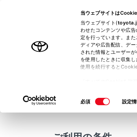
COROLLA HEV
取扱説明書
当ウェブサイトはCooki
マルチメディア
当ウェブサイト(
toyota.
ホーム
わせたコンテンツや広告
ヘルプ
定を行っています。また
はじめに
ディアや広告配信、デー
された情報とユーザーが
安全・安心のために
メニュー
を使用したときに収集し
走行に関する情報表示
使用を続行するとCook
運転する前に
ヘルプネッ
「すべてのCookieを
でヘルプネ
運転
ー)が保存されることに同
室内装備・機能
さらに、あ
更、同意を撤回したりす
同
必須
設定情
マルチメディア
て
」をご覧ください。
また、交通
意
D-Call 
お手入れのしかた
の
万一の場合には
選
ヘルプネッ
択
車両情報