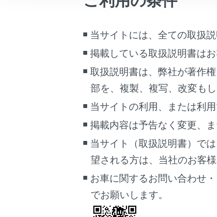
ご利用の条件
こんなときは
知識
ブックマーク
当サイトには、全ての取扱説
い
あとで読む
罰
掲載している取扱説明書はお
事
PDFで見る
取扱説明書は、弊社が著作権
ッ
車両
部を、複製、複写、改変もし
マルチメディア
表
当サイトの利用、または利用
理
画面表示設定
い
掲載内容は予告なく変更、ま
当サイト（取扱説明書）では
個人情報の取扱いについて
注意
サイト利用について
望される方は、当社のお客様相談
お問い合わせ
ヘ
お車に関するお問い合わせ・
ッ
でお願いします。
す
に