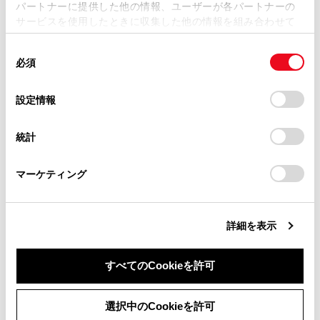
パートナーに提供した他の情報、ユーザーが各パートナーの
損害が生じても、弊社は一切責任を負いません。
運転者が操作する過程での支援内容
サービスを使用したときに収集した他の情報を組み合わせて
掲載内容は予告なく変更、またはサービスを中止すること
使用することがあります。当ウェブサイトの使用を続行する
レーダークルーズコントロールは、先行車への
があります。
同
とCookie(クッキー)に同意したこととなります。
追突を防止する機能はありません。このため、
必須
意
当サイト（取扱説明書）では、利便性向上のためにお客様
危険性があれば運転者自らが安全を確保する必
の
「すべてのCookieを許可」をクリックすることで、お客様の
の閲覧履歴、検索履歴を保持しています。削除を希望され
要があります。
選
デバイスにすべてのCookie(クッキー)が保存されることに同
設定情報
る方は、当社のお客様相談窓口（0800-700-7700）までご
択
意したことになります。Cookie(クッキー)のオプトアウト、
連絡ください。
レーダークルーズコントロールを使用しては
設定の変更、同意を撤回したりするにあたっては、当社の
統計
「
Cookie（クッキー）情報の取り扱いについて
お車に関するお問い合わせ・ご相談は
」をご覧くだ
いけない状況
さい。
https://toyota.jp/faq/?
次の状況では、レーダークルーズコントロールを
マーケティング
site_domain=default#otoiawase
までお願いします。
使用しないでください。適切な制御が行われず、
思わぬ事故につながり、重大な傷害におよぶか、
最悪の場合死亡につながるおそれがあります。
詳細を表示
歩行者や自転車等が混在している道
すべてのCookieを許可
高速道路や自動車専用道路の出入り口
同意しない
同意する
選択中のCookieを許可
接近警報がひんぱんに鳴るとき