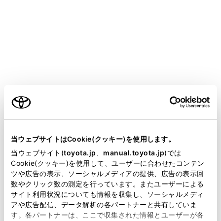
運転者が見る過程での支援内容
レーダークルーズコントロールは、自車と設定
された先行車との車間距離を検知するのみであ
り、わき見やぼんやり運転を許容するシステム
でも、視界不良を補助するシステムでもありま
せん。
ご利用の条件
走行中に限らず、運転者自らが周囲の状況に注
意を払う必要があります。
当サイトには、全ての取扱説明書及び補足資料、正誤表等
が掲載されているわけではありません。
運転者が判断する過程での支援内容
当ウェブサイトはCookie(クッキー)を使用します。
掲載している取扱説明書はお客様の年式に合致しない場合
当ウェブサイト(
toyota.jp
、
manual.toyota.jp
)では
レーダークルーズコントロールは、自車と設定
があります。
Cookie(クッキー)を使用して、ユーザーに合わせたコンテン
された先行車との車間距離が適正かどうかを判
ツや広告の表示、ソーシャルメディアの提供、広告の表示回
取扱説明書は、弊社が著作権その他の知的財産権を保有し
断しており、それ以外の判断はしません。この
数やクリック数の測定を行っています。またユーザーによる
ます。弊社の許可なく、取扱説明書の一部または全部を、
ため、危険性があるかどうかなど運転者は自ら
サイト利用状況についても情報を収集し、ソーシャルメディ
複製、複写、改変もしくは配信等することはできません。
アや広告配信、データ解析の各パートナーと共有していま
安全の判断をする必要があります。
す。各パートナーは、ここで収集された情報とユーザーが各
当サイトの利用、または利用できなかったことにより万一