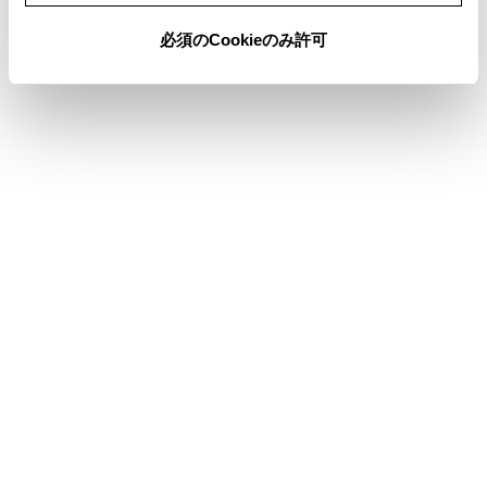
必須のCookieのみ許可
センサーが正しく作動しないおそれがあると
き：→
センサーが正しく作動しないおそれが
あるとき
システムをOFFにする必要があるとき：→
シ
ステムをOFFにする必要があるとき
基本機能
システムの構成部品
速度を設定する
設定速度をかえる