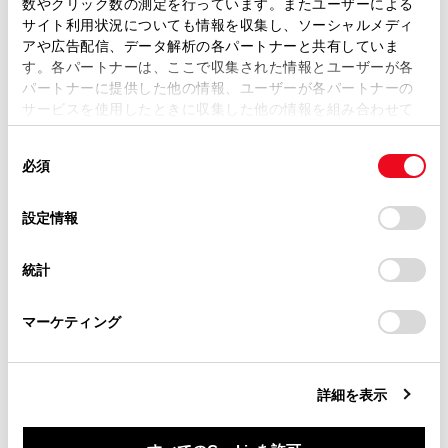
数やクリック数の測定を行っています。またユーザーによる
[‍渋滞表示‍]
ます。弊社の許可なく、取扱説明書の一部または全部を、
サイト利用状況についても情報を収集し、ソーシャルメディ
複製、複写、改変もしくは配信等することはできません。
アや広告配信、データ解析の各パートナーと共有していま
す。各パートナーは、ここで収集された情報とユーザーが各
当サイトの利用、または利用できなかったことにより万一
[‍空き道表示‍]
パートナーに提供した他の情報、ユーザーが各パートナーの
損害が生じても、弊社は一切責任を負いません。
サービスを使用したときに収集した他の情報を組み合わせて
掲載内容は予告なく変更、またはサービスを中止すること
使用することがあります。当ウェブサイトの使用を続行する
があります。
同
とCookie(クッキー)に同意したこととなります。
[‍規制情報‍]
必須
意
当サイト（取扱説明書）では、利便性向上のためにお客様
の
「すべてのCookieを許可」をクリックすることで、お客様の
の閲覧履歴、検索履歴を保持しています。削除を希望され
選
デバイスにすべてのCookie(クッキー)が保存されることに同
[‍駐車場‍]
設定情報
る方は、当社のお客様相談窓口（0800-700-7700）までご
択
意したことになります。Cookie(クッキー)のオプトアウト、
連絡ください。
設定の変更、同意を撤回したりするにあたっては、当社の
[‍施設アイコン表示設定‍]
統計
「
Cookie（クッキー）情報の取り扱いについて
お車に関するお問い合わせ・ご相談は
」をご覧くだ
さい。
https://toyota.jp/faq/?
マーケティング
[‍3Dビュー俯角設定‍]
site_domain=default#otoiawase
までお願いします。
詳細を表示
県境案内を設定する