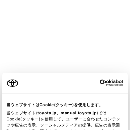
設定項目
[‍県境案内‍]
[‍地図表示カスタマイズ‍]
「‍交通情報‍」
ご利用の条件
[‍道路種別の表示 ‍]
当サイトには、全ての取扱説明書及び補足資料、正誤表等
が掲載されているわけではありません。
当ウェブサイトはCookie(クッキー)を使用します。
掲載している取扱説明書はお客様の年式に合致しない場合
当ウェブサイト(
toyota.jp
、
manual.toyota.jp
)では
「‍リアルタイム情報‍」
があります。
Cookie(クッキー)を使用して、ユーザーに合わせたコンテン
ツや広告の表示、ソーシャルメディアの提供、広告の表示回
取扱説明書は、弊社が著作権その他の知的財産権を保有し