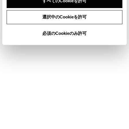
すべてのCookieを許可
同意しない
同意する
地図表示のカスタマイズ設定
選択中のCookieを許可
俯角設定
必須のCookieのみ許可
合わせて見られているページ
その他設定
各種設定を変更する
サウンドやメディアの設定を変更する