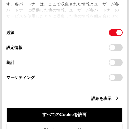
す。各パートナーは、ここで収集された情報とユーザーが各
当サイトの利用、または利用できなかったことにより万一
パートナーに提供した他の情報、ユーザーが各パートナーの
損害が生じても、弊社は一切責任を負いません。
サービスを使用したときに収集した他の情報を組み合わせて
掲載内容は予告なく変更、またはサービスを中止すること
使用することがあります。当ウェブサイトの使用を続行する
があります。
同
とCookie(クッキー)に同意したこととなります。
必須
意
当サイト（取扱説明書）では、利便性向上のためにお客様
の
「すべてのCookieを許可」をクリックすることで、お客様の
の閲覧履歴、検索履歴を保持しています。削除を希望され
合わせて見られているページ
選
デバイスにすべてのCookie(クッキー)が保存されることに同
設定情報
る方は、当社のお客様相談窓口（0800-700-7700）までご
択
意したことになります。Cookie(クッキー)のオプトアウト、
連絡ください。
設定の変更、同意を撤回したりするにあたっては、当社の
Bluetooth®機器をメイン機器に設定する
統計
「
Cookie（クッキー）情報の取り扱いについて
お車に関するお問い合わせ・ご相談は
」をご覧くだ
Wi-Fi® Hotspotに接続する
さい。
https://toyota.jp/faq/?
マーケティング
site_domain=default#otoiawase
までお願いします。
Wi-Fi®機器使用上の留意事項
詳細を表示
このページは役に立ちましたか？
すべてのCookieを許可
同意しない
同意する
はい
いいえ