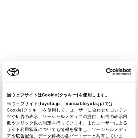
VOXY
取扱説明書
ア
スマートフォンや通信機器の接続
Apple CarPlay/Android Autoの使い方
Apple CarPlay/Android Autoの
使い方
ご利用の条件
当サイトには、全ての取扱説明書及び補足資料、正誤表等
Apple CarPlay/Android Auto使用上の留意事項
が掲載されているわけではありません。
当ウェブサイトはCookie(クッキー)を使用します。
Apple CarPlayを使用する
掲載している取扱説明書はお客様の年式に合致しない場合
当ウェブサイト(
toyota.jp
、
manual.toyota.jp
)では
Android Autoを使用する
があります。
Cookie(クッキー)を使用して、ユーザーに合わせたコンテン
Apple CarPlay/Android Autoが故障したとお考えになる前
ツや広告の表示、ソーシャルメディアの提供、広告の表示回
取扱説明書は、弊社が著作権その他の知的財産権を保有し
数やクリック数の測定を行っています。またユーザーによる
に
ます。弊社の許可なく、取扱説明書の一部または全部を、
サイト利用状況についても情報を収集し、ソーシャルメディ
複製、複写、改変もしくは配信等することはできません。
アや広告配信、データ解析の各パートナーと共有していま