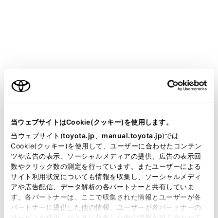
VOXY
取扱説明書
チメディア
知っておいていただきたいこと
ダイアグレコーダーについて
ダイアグレコーダーについて
ご利用の条件
当サイトには、全ての取扱説明書及び補足資料、正誤表等
が掲載されているわけではありません。
お車の万一の故障発生に備えて、回転数や冷却水温度な
当ウェブサイトはCookie(クッキー)を使用します。
どの故障診断に有用な情報をT-Connectシステム内に常
掲載している取扱説明書はお客様の年式に合致しない場合
当ウェブサイト(
toyota.jp
、
manual.toyota.jp
)では
時記録します。
があります。
Cookie(クッキー)を使用して、ユーザーに合わせたコンテン
ツや広告の表示、ソーシャルメディアの提供、広告の表示回
取扱説明書は、弊社が著作権その他の知的財産権を保有し
数やクリック数の測定を行っています。またユーザーによる
ます。弊社の許可なく、取扱説明書の一部または全部を、
サイト利用状況についても情報を収集し、ソーシャルメディ
複製、複写、改変もしくは配信等することはできません。
アや広告配信、データ解析の各パートナーと共有していま
す。各パートナーは、ここで収集された情報とユーザーが各
当サイトの利用、または利用できなかったことにより万一
パートナーに提供した他の情報、ユーザーが各パートナーの
損害が生じても、弊社は一切責任を負いません。
サービスを使用したときに収集した他の情報を組み合わせて