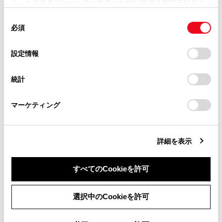
掲載内容は予告なく変更、またはサービスを中止すること
使用することがあります。当ウェブサイトの使用を続行する
があります。
同
とCookie(クッキー)に同意したこととなります。
合わせて見られているページ
必須
意
当サイト（取扱説明書）では、利便性向上のためにお客様
の
「すべてのCookieを許可」をクリックすることで、お客様の
の閲覧履歴、検索履歴を保持しています。削除を希望され
マルチメディア取扱書
選
デバイスにすべてのCookie(クッキー)が保存されることに同
設定情報
る方は、当社のお客様相談窓口（0800-700-7700）までご
択
意したことになります。Cookie(クッキー)のオプトアウト、
データの補償に関する免責事項について
連絡ください。
設定の変更、同意を撤回したりするにあたっては、当社の
統計
12Vバッテリーの取りはずしについて
「
Cookie（クッキー）情報の取り扱いについて
お車に関するお問い合わせ・ご相談は
」をご覧くだ
さい。
https://toyota.jp/faq/?
マーケティング
site_domain=default#otoiawase
までお願いします。
このページは役に立ちましたか？
詳細を表示
はい
いいえ
すべてのCookieを許可
同意しない
同意する
選択中のCookieを許可