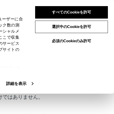
すべてのCookieを許可
、ユーザーに合
ック数の測
選択中のCookieを許可
ーシャルメ
ここで収集
必須のCookieのみ許可
のサービス
ブサイトの
ie(クッキ
、設定の変
扱いについ
詳細を表示
けではありません。
ください。
できます。