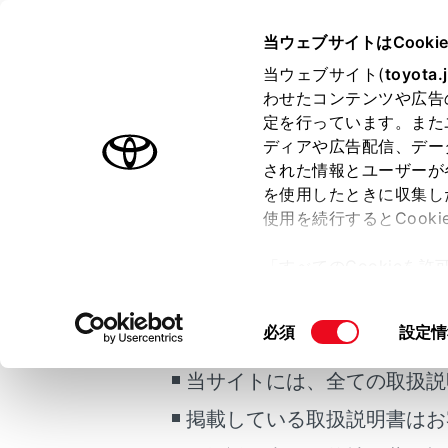
VOXY
取扱説明書
当ウェブサイトはCooki
マルチメディア
当ウェブサイト(
toyota.
ホーム
わせたコンテンツや広告
割込情
定を行っています。また
はじめに
ディアや広告配信、デー
された情報とユーザーが
安全・安心のために
メニュー
を使用したときに収集し
走行に関する情報表示
使用を続行するとCook
運転する前に
ETC2.0サ
「すべてのCookieを
運転
安全運転支
ー)が保存されることに同
ご利用の条件
室内装備・機能
道路交通情
更、同意を撤回したりす
同
必須
設定情
マルチメディア
て
」をご覧ください。
意
知識
お手入れのしかた
の
当サイトには、全ての取扱説
万一の場合には
選
ETC2
掲載している取扱説明書はお
択
車両情報
以下の