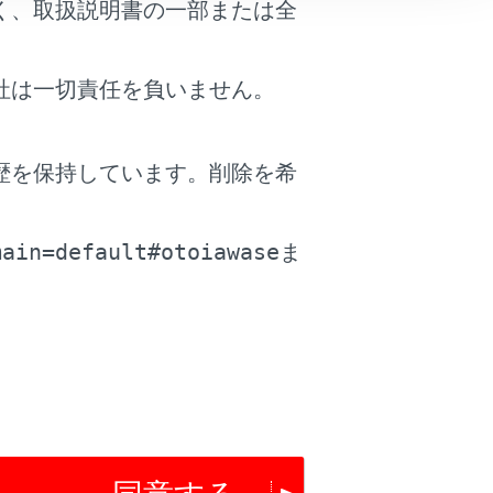
く、取扱説明書の一部または全
社は一切責任を負いません。
歴を保持しています。削除を希
。
main=default#otoiawase
ま