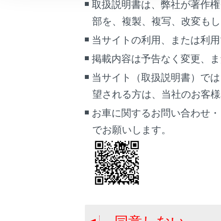
取扱説明書は、弊社が著作権
こんなときは
安全運
部を、複製、複写、改変もし
道路交
ブックマーク
当サイトの利用、または利用
あとで読む
掲載内容は予告なく変更、ま
関連リンク
PDFで見る
当サイト（取扱説明書）では
車両
ETC2.0 サ
望される方は、当社のお客様相談
マルチメディア
サウンドやメ
お車に関するお問い合わせ・
画面表示設定
でお願いします。
安全運転
個人情報の取扱いについて
サイト利用について
お問い合わせ
道路交通
割込情報（