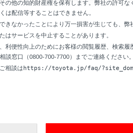
その他の知的財産権を保有します。弊社の許可な
転支援案内サービス
くは配信等することはできません。
通情報提供サービス
できなかったことにより万一損害が生じても、弊
たはサービスを中止することがあります。
、利便性向上のためにお客様の閲覧履歴、検索履
ービスについて
窓口（0800-700-7700）までご連絡ください
ディアの設定を変更する
https://toyota.jp/faq/?site_do
ご相談は
支援（注意警戒情報）案内サービス
情報提供サービス
ETC2.0サービス）を再表示する