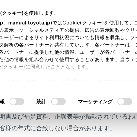
e(クッキー)を使用します。
ナビゲーション
VICS・交通情報
jp
、
manual.toyota.jp
)ではCookie(クッキー)を使用して
の表示、ソーシャルメディアの提供、広告の表示回数やクリ
報（ETC2.0サービス）の表示
ユーザーによるサイト利用状況についても情報を収集し、ソ
タ解析の各パートナーと共有しています。各パートナーは、
各パートナーに提供した他の情報、ユーザーが各パートナー
た他の情報を組み合わせて使用することがあります。当ウェ
ie(クッキー)に同意したこととなります。
ービスでは、以下のサービスが受けられます。
許可」をクリックすることで、お客様のデバイスにすべてのCook
援（注意警戒情報）案内サービス
意したことになります。Cookie(クッキー)のオプトアウト
報提供サービス
るにあたっては、当社の「
Cookie（クッキー）情報の取り
報
統計
マーケティング
明書及び補足資料、正誤表等が掲載されているわ
.0サービスについては、
（
ETC2.0 サービスについて
）
をご覧
客様の年式に合致しない場合があります。
割込情報の音量は、「システム音量」の設定で調整することが