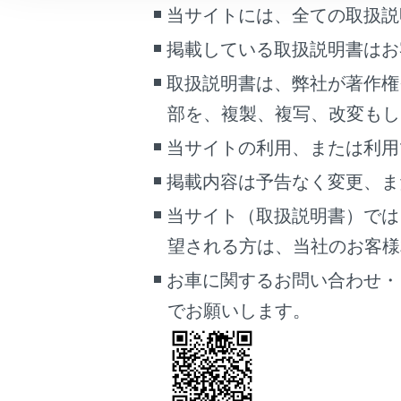
[‍連絡先‍]
に
当サイトには、全ての取扱説
こんなときは
連絡先を
掲載している取扱説明書はお
ブックマーク
ウェイト
取扱説明書は、弊社が著作権
あとで読む
電話番号
部を、複製、複写、改変もし
PDFで見る
当サイトの利用、または利用
車両
マルチメディア
掲載内容は予告なく変更、ま
当サイト（取扱説明書）では
画面表示設定
望される方は、当社のお客様相談
個人情報の取扱いについて
[‍
‍]
にタ
お車に関するお問い合わせ・
れます。
サイト利用について
でお願いします。
お問い合わせ
知識
携