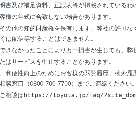
タッチします。
明書及び補足資料、正誤表等が掲載されているわ
選択します。
客様の年式に合致しない場合があります。
（w）／ポーズ（p）信号が含まれる電話番号を選択します。
その他の知的財産権を保有します。弊社の許可な
にウェイト（w）信号が含まれている場合、
[‍
‍]
にタッチしま
くは配信等することはできません。
できなかったことにより万一損害が生じても、弊
たはサービスを中止することがあります。
、利便性向上のためにお客様の閲覧履歴、検索履
窓口（0800-700-7700）までご連絡ください
ッチすると、ウェイト（w）信号で一時停止された番号が次の
https://toyota.jp/faq/?site_do
ご相談は
帯電話の機種によっては、携帯電話の画面にウェイト信号はカン