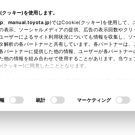
e(クッキー)を使用します。
ハンズフリー電話
電話のかけ方
jp
、
manual.toyota.jp
)ではCookie(クッキー)を使用して
の表示、ソーシャルメディアの提供、広告の表示回数やクリ
ト／ポーズ信号を使って電話
ユーザーによるサイト利用状況についても情報を収集し、ソ
タ解析の各パートナーと共有しています。各パートナーは、
各パートナーに提供した他の情報、ユーザーが各パートナー
た他の情報を組み合わせて使用することがあります。当ウェ
ie(クッキー)に同意したこととなります。
）／ポーズ（p）信号が含まれる番号に電話をかけることができ
許可」をクリックすることで、お客様のデバイスにすべてのCook
の送信を一時停止または2秒ほど停止できます。
意したことになります。Cookie(クッキー)のオプトアウト
るにあたっては、当社の「
Cookie（クッキー）情報の取り
w）信号は番号の送信を一時停止させます。ユーザー操作後、
報
統計
マーケティング
。
）信号は番号の送信を２秒停止させます。
ニューの
[‍
‍]
にタッチします。