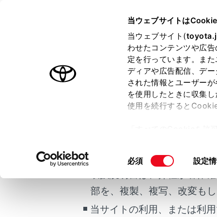
VOXY
取扱説明書
当ウェブサイトはCooki
当ウェブサイト(
toyota.
ホーム
ナビゲ
わせたコンテンツや広告
定を行っています。また
はじめに
ディアや広告配信、デー
された情報とユーザーが
安全・安心のために
を使用したときに収集し
ご利用の条件
走行に関する情報表示
使用を続行するとCook
目的地を設定
運転する前に
「すべてのCookieを
運転
ナビゲーショ
当サイトには、全ての取扱説
ー)が保存されることに同
地図の情報に
室内装備・機能
更、同意を撤回したりす
掲載している取扱説明書はお
同
必須
設定情
目的地の検索
マルチメディア
て
」をご覧ください。
意
取扱説明書は、弊社が著作権
目的地の設定
お手入れのしかた
の
部を、複製、複写、改変もし
ルート案内
万一の場合には
選
VICS・交通情
択
当サイトの利用、または利用
車両情報