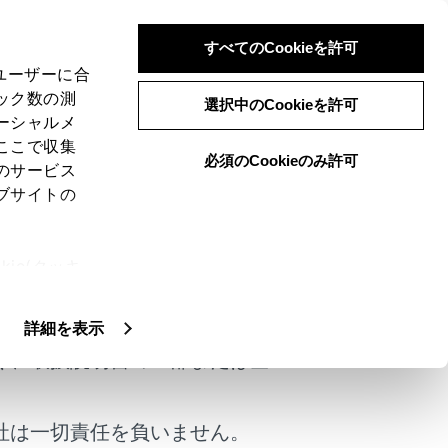
すべてのCookieを許可
、ユーザーに合
ック数の測
選択中のCookieを許可
ーシャルメ
ここで収集
必須のCookieのみ許可
のサービス
ブサイトの
ie(クッキ
けではありません。
、設定の変
扱いについ
詳細を表示
く、取扱説明書の一部または全
社は一切責任を負いません。