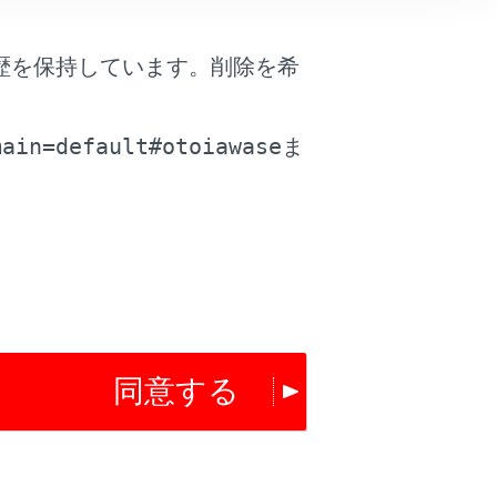
歴を保持しています。削除を希
。
main=default#otoiawase
ま
は役に立ちましたか？
はい
いいえ
同意する