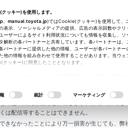
e(クッキー)を使用します。
jp
、
manual.toyota.jp
)ではCookie(クッキー)を使用して
ーション
の表示、ソーシャルメディアの提供、広告の表示回数やクリ
ユーザーによるサイト利用状況についても情報を収集し、ソ
タ解析の各パートナーと共有しています。各パートナーは、
各パートナーに提供した他の情報、ユーザーが各パートナー
た他の情報を組み合わせて使用することがあります。当ウェ
ie(クッキー)に同意したこととなります。
してルート案内をする
許可」をクリックすることで、お客様のデバイスにすべてのCook
ンシステムについて
明書及び補足資料、正誤表等が掲載されているわ
意したことになります。Cookie(クッキー)のオプトアウト
ついて
るにあたっては、当社の「
Cookie（クッキー）情報の取り
客様の年式に合致しない場合があります。
報
統計
マーケティング
その他の知的財産権を保有します。弊社の許可な
くは配信等することはできません。
報
できなかったことにより万一損害が生じても、弊