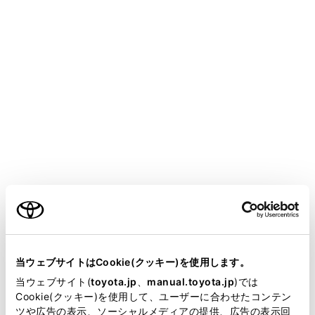
必要に応じて、プリクラッシュセーフティのON／OFF
や、警報タイミングを切りかえることができます。
（→
PCSの設定を変更する
）
警告
安全にお使いいただくために
安全運転を行う責任は運転者にあります。常に
周囲の状況を把握し、安全運転に努めてくださ
い。
ご利用の条件
プリクラッシュセーフティを日常のブレーキ操
作のかわりには絶対に使用しないでください。
本システムはあらゆる状況で衝突を回避または
当サイトには、全ての取扱説明書及び補足資料、正誤表等
衝突の被害を軽減するものではありません。シ
が掲載されているわけではありません。
当ウェブサイトはCookie(クッキー)を使用します。
ステムに頼ったり、安全を委ねる運転をしたり
掲載している取扱説明書はお客様の年式に合致しない場合
当ウェブサイト(
toyota.jp
、
manual.toyota.jp
)では
すると思わぬ事故につながり、重大な傷害にお
があります。
Cookie(クッキー)を使用して、ユーザーに合わせたコンテン
よぶか、最悪の場合死亡につながるおそれがあ
ツや広告の表示、ソーシャルメディアの提供、広告の表示回