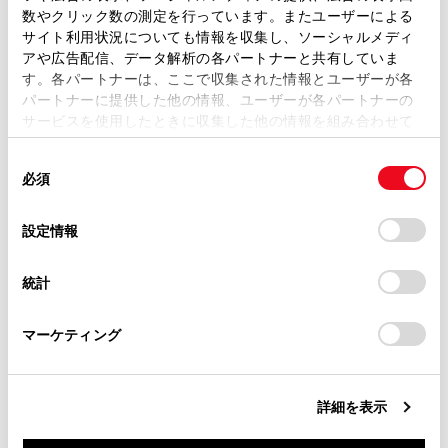
取扱説明書は、弊社が著作権その他の知的財産権を保有し
ります。
数やクリック数の測定を行っています。またユーザーによる
ます。弊社の許可なく、取扱説明書の一部または全部を、
サイト利用状況についても情報を収集し、ソーシャルメディ
複製、複写、改変もしくは配信等することはできません。
プリクラッシュセーフティは衝突回避を支援、
アや広告配信、データ解析の各パートナーと共有していま
す。各パートナーは、ここで収集された情報とユーザーが各
あるいは衝突被害の軽減に寄与することを目的
当サイトの利用、または利用できなかったことにより万一
パートナーに提供した他の情報、ユーザーが各パートナーの
損害が生じても、弊社は一切責任を負いません。
としていますが、その効果はさまざまな条件に
サービスを使用したときに収集した他の情報を組み合わせて
よりかわります。そのため、常に同じ性能を発
掲載内容は予告なく変更、またはサービスを中止すること
使用することがあります。当ウェブサイトの使用を続行する
揮できるものではありません。
があります。
同
とCookie(クッキー)に同意したこととなります。
必須
次の項目をお読みいただき、システムを過信せ
意
当サイト（取扱説明書）では、利便性向上のためにお客様
の
ず安全運転に努めてください。
「すべてのCookieを許可」をクリックすることで、お客様の
の閲覧履歴、検索履歴を保持しています。削除を希望され
選
デバイスにすべてのCookie(クッキー)が保存されることに同
設定情報
る方は、当社のお客様相談窓口（0800-700-7700）までご
択
意したことになります。Cookie(クッキー)のオプトアウト、
安全にお使いいただくために： →
安全にお使
連絡ください。
設定の変更、同意を撤回したりするにあたっては、当社の
いいただくために
統計
「
Cookie（クッキー）情報の取り扱いについて
お車に関するお問い合わせ・ご相談は
」をご覧くだ
さい。
https://toyota.jp/faq/?
プリクラッシュセーフティをOFFにするとき
マーケティング
site_domain=default#otoiawase
までお願いします。
システムをOFFにする必要があるとき:→
システ
ムをOFFにする必要があるとき
詳細を表示