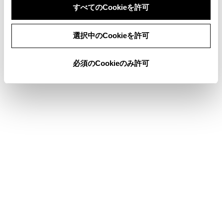
すべてのCookieを許可
システムの作動対象
同意しない
同意する
機能一覧
選択中のCookieを許可
PCSの設定を変更する
必須のCookieのみ許可
合わせて見られているページ
ランプスイッチ
パーキングブレーキ
LDA（レーンディパーチャーアラート）