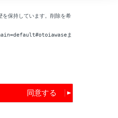
歴を保持しています。削除を希
。
main=default#otoiawase
ま
同意する