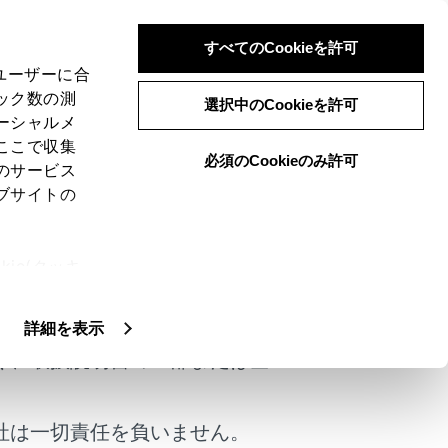
すべてのCookieを許可
、ユーザーに合
ック数の測
選択中のCookieを許可
ーシャルメ
ここで収集
必須のCookieのみ許可
のサービス
ブサイトの
て再度検索してください。
ie(クッキ
けではありません。
、設定の変
扱いについ
詳細を表示
く、取扱説明書の一部または全
社は一切責任を負いません。