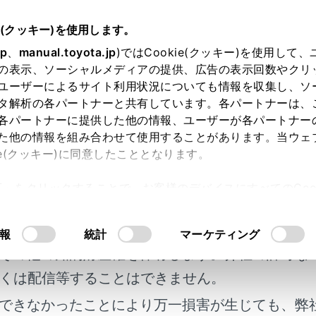
e(クッキー)を使用します。
jp
、
manual.toyota.jp
)ではCookie(クッキー)を使用して
果
の表示、ソーシャルメディアの提供、広告の表示回数やクリ
ユーザーによるサイト利用状況についても情報を収集し、ソ
タ解析の各パートナーと共有しています。各パートナーは、
各パートナーに提供した他の情報、ユーザーが各パートナー
た他の情報を組み合わせて使用することがあります。当ウェ
ie(クッキー)に同意したこととなります。
検索結果が見つかりませんでした。キーワードをかえ
許可」をクリックすることで、お客様のデバイスにすべてのCook
明書及び補足資料、正誤表等が掲載されているわ
意したことになります。Cookie(クッキー)のオプトアウト
るにあたっては、当社の「
Cookie（クッキー）情報の取り
客様の年式に合致しない場合があります。
報
統計
マーケティング
その他の知的財産権を保有します。弊社の許可な
くは配信等することはできません。
できなかったことにより万一損害が生じても、弊