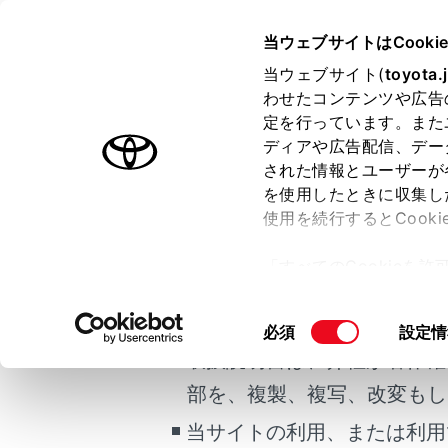
VOXY
取扱説明書
当ウェブサイトはCooki
当ウェブサイト(
toyota.
ホーム
検索結
わせたコンテンツや広告
定を行っています。また
はじめに
ディアや広告配信、デー
された情報とユーザーが
安全・安心のために
を使用したときに収集し
ご利用の条件
走行に関する情報表示
使用を続行するとCook
運転する前に
「すべてのCookieを
運転
当サイトには、全ての取扱説
ー)が保存されることに同
室内装備・機能
更、同意を撤回したりす
掲載している取扱説明書はお
同
必須
設定情
マルチメディア
て
」をご覧ください。
意
取扱説明書は、弊社が著作権
お手入れのしかた
の
部を、複製、複写、改変もし
万一の場合には
選
択
当サイトの利用、または利用
車両情報