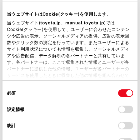
後側方からの接近車両を後側方レーダーで検知する
当サイトには、全ての取扱説明書及び補足資料、正誤表等
と、画面にインジケーターが表示されます。
が掲載されているわけではありません。
当ウェブサイトはCookie(クッキー)を使用します。
（RCTA（リヤクロストラフィックアラート）につ
掲載している取扱説明書はお客様の年式に合致しない場合
当ウェブサイト(
toyota.jp
、
manual.toyota.jp
)では
いては、別冊
「‍取扱書‍」
をご覧ください。）
があります。
Cookie(クッキー)を使用して、ユーザーに合わせたコンテン
ツや広告の表示、ソーシャルメディアの提供、広告の表示回
取扱説明書は、弊社が著作権その他の知的財産権を保有し
音声認識アイコン
数やクリック数の測定を行っています。またユーザーによる
ます。弊社の許可なく、取扱説明書の一部または全部を、
音声認識機能が作動しているときに表示されます。
サイト利用状況についても情報を収集し、ソーシャルメディ
複製、複写、改変もしくは配信等することはできません。
アや広告配信、データ解析の各パートナーと共有していま
ガイド線切りかえボタン
す。各パートナーは、ここで収集された情報とユーザーが各
当サイトの利用、または利用できなかったことにより万一
ガイド線表示モードを切りかえます。
パートナーに提供した他の情報、ユーザーが各パートナーの
損害が生じても、弊社は一切責任を負いません。
サービスを使用したときに収集した他の情報を組み合わせて
クリアランスソナーミュートボタン
掲載内容は予告なく変更、またはサービスを中止すること
使用することがあります。当ウェブサイトの使用を続行する
クリアランスソナーのブザー音を一時的にミュート
があります。
同
とCookie(クッキー)に同意したこととなります。
必須
します。シフト操作を行うとミュートは自動的に解
意
当サイト（取扱説明書）では、利便性向上のためにお客様
の
「すべてのCookieを許可」をクリックすることで、お客様の
除されます。
の閲覧履歴、検索履歴を保持しています。削除を希望され
選
デバイスにすべてのCookie(クッキー)が保存されることに同
設定情報
る方は、当社のお客様相談窓口（0800-700-7700）までご
画面モード切りかえボタン
択
意したことになります。Cookie(クッキー)のオプトアウト、
連絡ください。
設定の変更、同意を撤回したりするにあたっては、当社の
バックビューとワイドバックビューが切りかわりま
統計
「
Cookie（クッキー）情報の取り扱いについて
お車に関するお問い合わせ・ご相談は
」をご覧くだ
す。
さい。
https://toyota.jp/faq/?