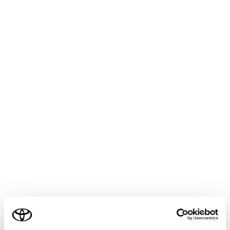
ワイドバックビュー
クリアランスソナー
センサーが障害物を検知すると、画面にインジケー
ターが表示され、ブザーが鳴ります。（クリアラン
スソナーについては、別冊
「‍取扱書‍」
をご覧くださ
い。）
ご利用の条件
RCTA（リヤクロストラフィックアラート）