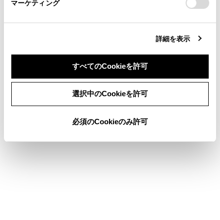
マーケティング
site_domain=default#otoiawase
までお願いします。
警告
乗車人数、積載量、路面の勾配などにより、画面
詳細を表示
のガイド線の示す位置はかわります。必ず後方や
周囲の安全を直接確認しながら運転してくださ
すべてのCookieを許可
い。
クリアランスソナー、RCTA（リヤクロストラフ
同意しない
同意する
ィックアラート）の表示は、カメラ映像に重畳し
選択中のCookieを許可
て表示しているため、周囲の明るさや色などによ
っては見えにくい場合があります。
必須のCookieのみ許可
バックガイドモニターを解除する