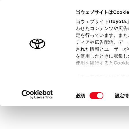
VOXY
取扱説明書
当ウェブサイトはCooki
マルチメディア
当ウェブサイト(
toyota.
ホーム
わせたコンテンツや広告
電話に
定を行っています。また
はじめに
ディアや広告配信、デー
された情報とユーザーが
安全・安心のために
を使用したときに収集し
走行に関する情報表示
使用を続行するとCook
運転する前に
着信があると
「すべてのCookieを
ON の場合
運転
ー)が保存されることに同
室内装備・機能
次のいずれ
更、同意を撤回したりす
同
必須
設定情
マルチメディア
て
」をご覧ください。
意
お手入れのしかた
の
万一の場合には
選
択
車両情報