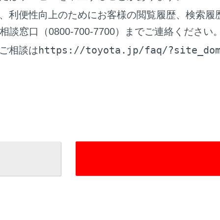
になる場合があります。
、利便性向上のためにお客様の閲覧履歴、検索履
電話でデータ通信を行っている最中に着信があったときは、着
窓口（0800-700-7700）までご連絡ください
、着信音も鳴らない場合があります。
https://toyota.jp/faq/?site_do
ご相談は
先自動転送（PBAP）に対応している携帯電話で、連絡先の画
像表示‍]
がONに設定されていると、電話番号と共に画像が表
チメディアシステムで着信音の設定を携帯電話の着信音以外に
レータ）モードや着信音消去に設定していても、マルチメディ
ます。
保留中の携帯電話をハンズフリー電話に切りかえると、携帯電
ムの通話画面が表示されます。この場合、マルチメディアシス
通話ができます。
電話の設定で着信拒否に設定している電話番号から着信した場