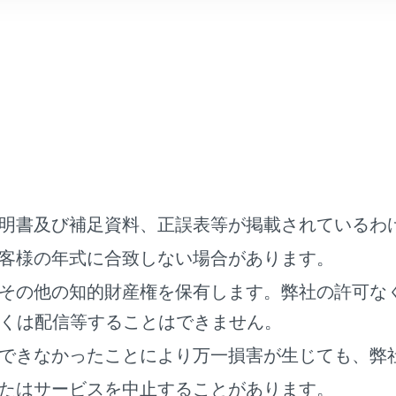
タッチします。
ングスイッチの
[‍
‍]
スイッチを押します。
監視画面表示中は、着信画面が表示されません。着信音のみで
中は、ハンズフリー電話以外で出力される音声をミュート（消
先される音声案内は、ミュートされません。
明書及び補足資料、正誤表等が掲載されているわ
チメディアシステムで携帯電話の着信音を設定していても、携
客様の年式に合致しない場合があります。
テムでは違う着信音が出力される場合があります。
イブモードなど、携帯電話の設定によっては、着信できない場
その他の知的財産権を保有します。弊社の許可な
電話の機種によっては、次のことがあります。
くは配信等することはできません。
音は、車両スピーカーと携帯電話の両方から聞こえる場合があ
できなかったことにより万一損害が生じても、弊
時に相手の電話番号が表示されない場合があります。
たはサービスを中止することがあります。
電話を直接操作して電話を受けたとき、または携帯電話を自動