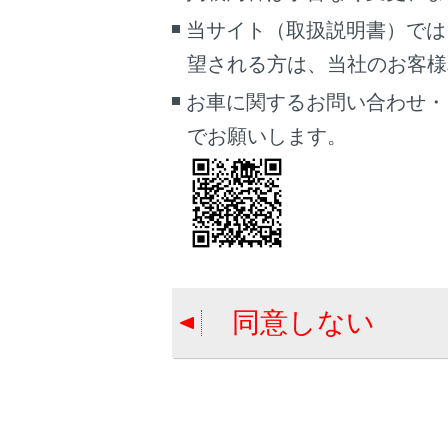
通話
当サイト（取扱説明書）では
携帯
望される方は、当社のお客様相談
れず
お車に関するお問い合わせ・
連絡
でお願いします。
先の画
マル
イブ
され
応答
ステ
同意しない
話で
携帯
関連リンク