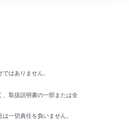
着信が通知されます。
音）します。ただし、ハンズフリー電話よ
けではありません。
帯電話の設定によっては、マルチメディア
合があります。
く、取扱説明書の一部または全
ります。
社は一切責任を負いません。
着信応答に設定したときは、携帯電話での