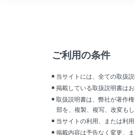
こんなときは
[‍
‍]
に
ブックマーク
ステアリ
あとで読む
知識
PDFで見る
車両
ご利用の条件
周辺
マルチメディア
着信
り優
画面表示設定
当サイトには、全ての取扱説
マル
掲載している取扱説明書はお
個人情報の取扱いについて
シス
サイト利用について
ドラ
取扱説明書は、弊社が著作権
お問い合わせ
携帯
部を、複製、複写、改変もし
着信
当サイトの利用、または利用
着信
掲載内容は予告なく変更、ま
携帯