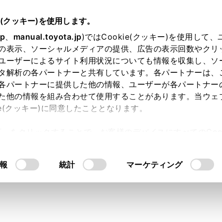
e(クッキー)を使用します。
ハンズフリー電話
電話の受け方
jp
、
manual.toyota.jp
)ではCookie(クッキー)を使用して
の表示、ソーシャルメディアの提供、広告の表示回数やクリ
出る
ユーザーによるサイト利用状況についても情報を収集し、ソ
タ解析の各パートナーと共有しています。各パートナーは、
各パートナーに提供した他の情報、ユーザーが各パートナー
た他の情報を組み合わせて使用することがあります。当ウェ
ie(クッキー)に同意したこととなります。
着信音が鳴り、着信画面もしくは着信通知が表示されます。音
許可」をクリックすることで、お客様のデバイスにすべてのCook
、着信したときに音声対話サービスが起動します。
意したことになります。Cookie(クッキー)のオプトアウト
かの操作をして、電話に出ます。
るにあたっては、当社の「
Cookie（クッキー）情報の取り
報
統計
マーケティング