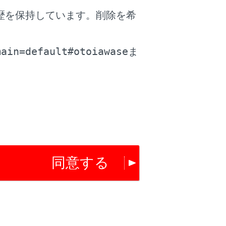
歴を保持しています。削除を希
信画面がマルチメディアシステムに表示さ
。
main=default#otoiawase
ま
像データが転送された場合、着信時に
[‍連絡
示されます。
設定している場合、携帯電話をマナー（バ
アシステムで登録されている着信音が出力
話は応答保留中のまま、マルチメディアシ
テムで保留を解除すると、ハンズフリー電
同意する
合、着信を拒否します。