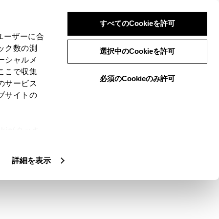
すべてのCookieを許可
、ユーザーに合
ック数の測
選択中のCookieを許可
ーシャルメ
ここで収集
必須のCookieのみ許可
のサービス
ブサイトの
声操作の設定で、
[‍通知表示中の発話受付‍]
が
ie(クッキ
、設定の変
扱いについ
詳細を表示