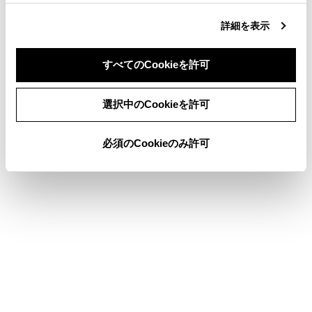
詳細を表示
地図表示設定
ハイウェイモードについて
すべてのCookieを許可
コネクティッドナビ
同意しない
同意する
選択中のCookieを許可
必須のCookieのみ許可
このページは役に立ちましたか？
はい
いいえ
ブックマーク
あとで読む