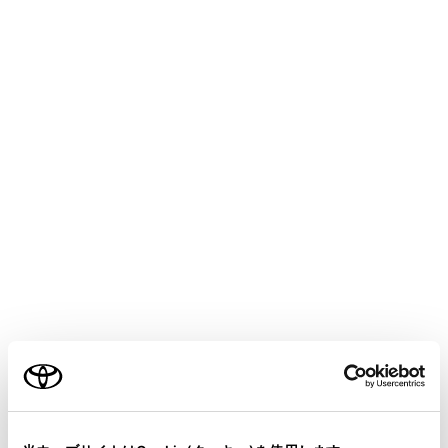
VOXY
取扱説明書
マルチメディア
ナビゲーション
目的地の設定
通過する地点を設定する
目的地を設定したあと、ルート上の通過する地点を設定
することができます。
通過点設定画面で
[‍
‍]
にタッチします。
ご利用の条件
当サイトには、全ての取扱説明書及び補足資料、正誤表等
が掲載されているわけではありません。