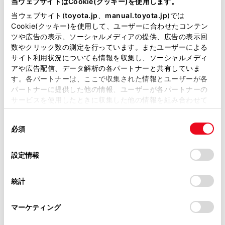
当ウェブサイトはCookie(クッキー)を使用します。
掲載している取扱説明書はお客様の年式に合致しない場合
当ウェブサイト(
toyota.jp
、
manual.toyota.jp
)では
があります。
Cookie(クッキー)を使用して、ユーザーに合わせたコンテン
通過点として追加したい地点を地図上で指定して、
ツや広告の表示、ソーシャルメディアの提供、広告の表示回
[‍完了‍]
にタッチします。
取扱説明書は、弊社が著作権その他の知的財産権を保有し
数やクリック数の測定を行っています。またユーザーによる
ます。弊社の許可なく、取扱説明書の一部または全部を、
[‍
‍]
: タッチした経由地を削除することができま
サイト利用状況についても情報を収集し、ソーシャルメディ
複製、複写、改変もしくは配信等することはできません。
す。
アや広告配信、データ解析の各パートナーと共有していま
す。各パートナーは、ここで収集された情報とユーザーが各
当サイトの利用、または利用できなかったことにより万一
パートナーに提供した他の情報、ユーザーが各パートナーの
関連リンク
損害が生じても、弊社は一切責任を負いません。
サービスを使用したときに収集した他の情報を組み合わせて
掲載内容は予告なく変更、またはサービスを中止すること
使用することがあります。当ウェブサイトの使用を続行する
ルートオプションを変更する
があります。
同
とCookie(クッキー)に同意したこととなります。
必須
意
当サイト（取扱説明書）では、利便性向上のためにお客様
の
「すべてのCookieを許可」をクリックすることで、お客様の
の閲覧履歴、検索履歴を保持しています。削除を希望され
選
デバイスにすべてのCookie(クッキー)が保存されることに同
設定情報
る方は、当社のお客様相談窓口（0800-700-7700）までご
択
意したことになります。Cookie(クッキー)のオプトアウト、
連絡ください。
設定の変更、同意を撤回したりするにあたっては、当社の
統計
「
Cookie（クッキー）情報の取り扱いについて
お車に関するお問い合わせ・ご相談は
」をご覧くだ
さい。
https://toyota.jp/faq/?
マーケティング
site_domain=default#otoiawase
までお願いします。
合わせて見られているページ