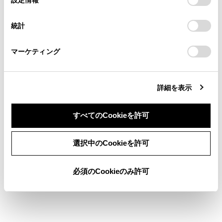
る方は、当社のお客様相談窓口（0800-700-7700）までご
択
意したことになります。Cookie(クッキー)のオプトアウト、
車の後方の距離を示します。
連絡ください。
設定の変更、同意を撤回したりするにあたっては、当社の
統計
リヤバンパー後端の中心位置から約0.5m先（赤
「
Cookie（クッキー）情報の取り扱いについて
お車に関するお問い合わせ・ご相談は
」をご覧くだ
さい。
https://toyota.jp/faq/?
色）を示します。
マーケティング
site_domain=default#otoiawase
までお願いします。
車両中央予想進路線モード
詳細を表示
ハンドル操作に連動して、予想進路線や車両中央線の目
安などが表示されます。
すべてのCookieを許可
またリヤバンパーの中心を、看板やポールなどの目印に
同意しない
同意する
寄せる場合に使用します。
選択中のCookieを許可
必須のCookieのみ許可