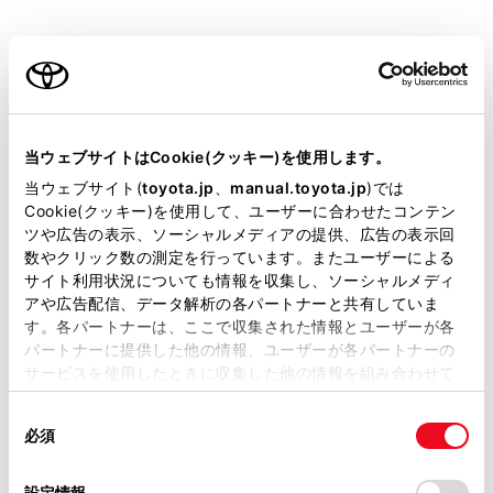
リヤバンパー後端の中心位置から約0.5m先（赤
色）を示します。
ご利用の条件
車両中央線
当サイトには、全ての取扱説明書及び補足資料、正誤表等
後方車幅延長線の中心位置（青色）を示します。
が掲載されているわけではありません。
当ウェブサイトはCookie(クッキー)を使用します。
掲載している取扱説明書はお客様の年式に合致しない場合
当ウェブサイト(
toyota.jp
、
manual.toyota.jp
)では
があります。
Cookie(クッキー)を使用して、ユーザーに合わせたコンテン
距離目安線モード
ツや広告の表示、ソーシャルメディアの提供、広告の表示回
取扱説明書は、弊社が著作権その他の知的財産権を保有し
数やクリック数の測定を行っています。またユーザーによる
距離目安線のみ表示されるモードです。ガイド線を必要
ます。弊社の許可なく、取扱説明書の一部または全部を、
サイト利用状況についても情報を収集し、ソーシャルメディ
としない方におすすめします。
複製、複写、改変もしくは配信等することはできません。
アや広告配信、データ解析の各パートナーと共有していま
す。各パートナーは、ここで収集された情報とユーザーが各
当サイトの利用、または利用できなかったことにより万一
パートナーに提供した他の情報、ユーザーが各パートナーの
損害が生じても、弊社は一切責任を負いません。
サービスを使用したときに収集した他の情報を組み合わせて
掲載内容は予告なく変更、またはサービスを中止すること
使用することがあります。当ウェブサイトの使用を続行する
があります。
同
とCookie(クッキー)に同意したこととなります。
必須
意
当サイト（取扱説明書）では、利便性向上のためにお客様
の
「すべてのCookieを許可」をクリックすることで、お客様の
の閲覧履歴、検索履歴を保持しています。削除を希望され
後方距離目安線
選
デバイスにすべてのCookie(クッキー)が保存されることに同
設定情報