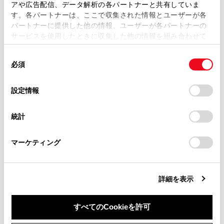
アや広告配信、データ解析の各パートナーと共有していま
マルチインフォメーションディスプレイ表示
す。各パートナーは、ここで収集された情報とユーザーが各
当サイトの利用、または利用できなかったことにより万一
パートナーに提供した他の情報、ユーザーが各パートナーの
損害が生じても、弊社は一切責任を負いません。
サービスを使用したときに収集した他の情報を組み合わせて
掲載内容は予告なく変更、またはサービスを中止すること
使用することがあります。当ウェブサイトの使用を続行する
があります。
同
とCookie(クッキー)に同意したこととなります。
必須
意
当サイト（取扱説明書）では、利便性向上のためにお客様
の
「すべてのCookieを許可」をクリックすることで、お客様の
の閲覧履歴、検索履歴を保持しています。削除を希望され
選
デバイスにすべてのCookie(クッキー)が保存されることに同
設定情報
る方は、当社のお客様相談窓口（0800-700-7700）までご
合わせて見られているページ
択
意したことになります。Cookie(クッキー)のオプトアウト、
連絡ください。
設定の変更、同意を撤回したりするにあたっては、当社の
統計
「
Cookie（クッキー）情報の取り扱いについて
お車に関するお問い合わせ・ご相談は
」をご覧くだ
レーダークルーズコントロール（全車速追従機能付き）
さい。
https://toyota.jp/faq/?
ワイパー＆ウォッシャー
マーケティング
site_domain=default#otoiawase
までお願いします。
Toyota Safety Sense
詳細を表示
このページは役に立ちましたか？
すべてのCookieを許可