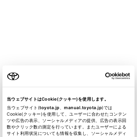
MIRAI
取扱説明書
運転
運転支援装置について
LTA（レーントレーシングアシ
スト）
メニュー
ご利用の条件
当サイトには、全ての取扱説明書及び補足資料、正誤表等
機能概要
が掲載されているわけではありません。
当ウェブサイトはCookie(クッキー)を使用します。
掲載している取扱説明書はお客様の年式に合致しない場合
当ウェブサイト(
toyota.jp
、
manual.toyota.jp
)では
LTAに含まれる機能
があります。
Cookie(クッキー)を使用して、ユーザーに合わせたコンテン
ツや広告の表示、ソーシャルメディアの提供、広告の表示回
取扱説明書は、弊社が著作権その他の知的財産権を保有し
数やクリック数の測定を行っています。またユーザーによる
設定のしかた
ます。弊社の許可なく、取扱説明書の一部または全部を、
サイト利用状況についても情報を収集し、ソーシャルメディ
複製、複写、改変もしくは配信等することはできません。