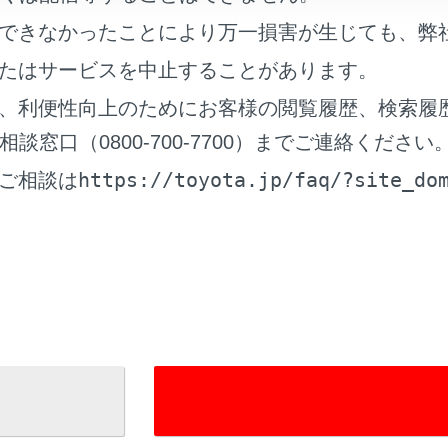
ン／ピンチアウト操作
できなかったことにより万一損害が生じても、弊
ップで拡大：画面に素早く2回タッチ
たはサービスを中止することがあります。
縮小：画面に2本指を揃えてタッチ
、利便性向上のためにお客様の閲覧履歴、検索履
‍]
を長押しすると無段階に縮尺が切りかわります。
窓口（0800-700-7700）までご連絡ください
https://toyota.jp/faq/?site_do
ご相談は
ーンの操作
表示