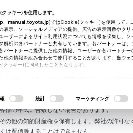
e(クッキー)を使用します。
基本操作
ナビゲーションの基本操作
jp
、
manual.toyota.jp
)ではCookie(クッキー)を使用して
の表示、ソーシャルメディアの提供、広告の表示回数やクリ
スケール（縮尺）の切りかえ
ユーザーによるサイト利用状況についても情報を収集し、ソ
タ解析の各パートナーと共有しています。各パートナーは、
各パートナーに提供した他の情報、ユーザーが各パートナー
た他の情報を組み合わせて使用することがあります。当ウェ
ie(クッキー)に同意したこととなります。
‍]
または
[‍
‍]
にタッチして、地図を拡大／縮小することが
許可」をクリックすることで、お客様のデバイスにすべてのCook
意したことになります。Cookie(クッキー)のオプトアウト
るにあたっては、当社の「
Cookie（クッキー）情報の取り
明書及び補足資料、正誤表等が掲載されているわ
報
統計
マーケティング
客様の年式に合致しない場合があります。
その他の知的財産権を保有します。弊社の許可な
くは配信等することはできません。
でも地図を拡大／縮小することができます。