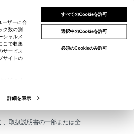
すべてのCookieを許可
、ユーザーに合
ック数の測
選択中のCookieを許可
ーシャルメ
ここで収集
必須のCookieのみ許可
のサービス
ブサイトの
できます。
ie(クッキ
、設定の変
扱いについ
詳細を表示
けではありません。
く、取扱説明書の一部または全