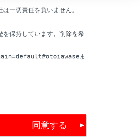
社は一切責任を負いません。
歴を保持しています。削除を希
。
main=default#otoiawase
ま
同意する