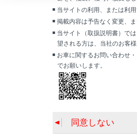
車両情報
ピンチイ
当サイトの利用、または利用
こんなときは
ダブルタ
掲載内容は予告なく変更、ま
タッチで
ブックマーク
当サイト（取扱説明書）では
[‍
‍]
／
[‍
あとで読む
望される方は、当社のお客様相談
お車に関するお問い合わせ・
関連リンク
PDFで見る
車両
でお願いします。
タッチスクリ
マルチメディア
画面表示設定
市街図の
個人情報の取扱いについて
サイト利用について
お問い合わせ
同意しない