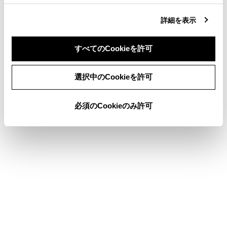
合わせて見られているページ
詳細を表示
レーダークルーズコントロール（全車速追従機能付き）
ワイパー＆ウォッシャー
すべてのCookieを許可
Toyota Safety Sense
同意しない
同意する
選択中のCookieを許可
必須のCookieのみ許可
このページは役に立ちましたか？
はい
いいえ
ブックマーク
あとで読む