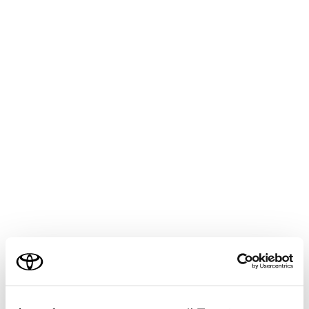
MIRAI
取扱説明書
運転
燃料充てんのしかた
燃料充てん口（補給口）の開け
方
メニュー
燃料の圧縮水素ガスは、水素ステーションで充てんで
きます。
水素ステーションの設備によっては、充てん時間や充
ご利用の条件
てん量が異なり、走行可能距離が短くなる場合があり
ます。
当サイトには、全ての取扱説明書及び補足資料、正誤表等
水素タンクの検査有効期限を過ぎている場合は、水素
が掲載されているわけではありません。