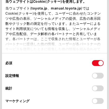
当ウェブサイトはCookie(クッキー)を使用します。
ステーションで圧縮水素ガスを充てんすることはでき
掲載している取扱説明書はお客様の年式に合致しない場合
当ウェブサイト(
toyota.jp
、
manual.toyota.jp
)では
ません。トヨタ販売店にご相談ください。
があります。
Cookie(クッキー)を使用して、ユーザーに合わせたコンテン
ツや広告の表示、ソーシャルメディアの提供、広告の表示回
取扱説明書は、弊社が著作権その他の知的財産権を保有し
数やクリック数の測定を行っています。またユーザーによる
ます。弊社の許可なく、取扱説明書の一部または全部を、
サイト利用状況についても情報を収集し、ソーシャルメディ
充てんする前に
複製、複写、改変もしくは配信等することはできません。
アや広告配信、データ解析の各パートナーと共有していま
す。各パートナーは、ここで収集された情報とユーザーが各
当サイトの利用、または利用できなかったことにより万一
燃料充てん口の開け方
パートナーに提供した他の情報、ユーザーが各パートナーの
損害が生じても、弊社は一切責任を負いません。
サービスを使用したときに収集した他の情報を組み合わせて
掲載内容は予告なく変更、またはサービスを中止すること
使用することがあります。当ウェブサイトの使用を続行する
燃料充てん口の閉め方
があります。
同
とCookie(クッキー)に同意したこととなります。
必須
意
当サイト（取扱説明書）では、利便性向上のためにお客様
の
「すべてのCookieを許可」をクリックすることで、お客様の
セルフ充てんをする場合
の閲覧履歴、検索履歴を保持しています。削除を希望され
選
デバイスにすべてのCookie(クッキー)が保存されることに同
設定情報
る方は、当社のお客様相談窓口（0800-700-7700）までご
択
意したことになります。Cookie(クッキー)のオプトアウト、
連絡ください。
設定の変更、同意を撤回したりするにあたっては、当社の
統計
「
Cookie（クッキー）情報の取り扱いについて
お車に関するお問い合わせ・ご相談は
」をご覧くだ
さい。
https://toyota.jp/faq/?
マーケティング
site_domain=default#otoiawase
までお願いします。