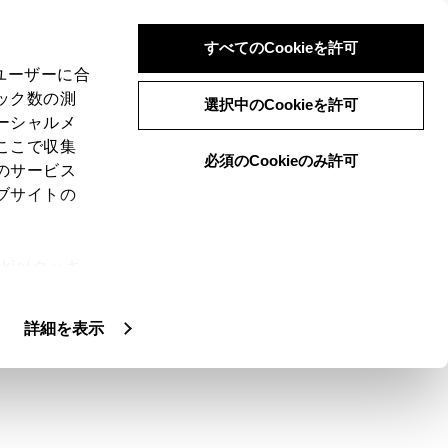
すべてのCookieを許可
、ユーザーに合
ック数の測
示モード
選択中のCookieを許可
ーシャルメ
ここで収集
必須のCookieのみ許可
のサービス
ブサイトの
ている車や自転車、通行人の確認を行うことが
ie(クッキ
寄せ運転などをサポートします。
、設定の変
扱いについ
詳細を表示
態から180度以上回転させると、パノラミッ
ナリングビューに切りかわります。