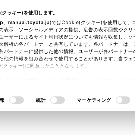
e(クッキー)を使用します。
駐車支援システム
パノラミックビューモニター
jp
、
manual.toyota.jp
)ではCookie(クッキー)を使用して
の表示、ソーシャルメディアの提供、広告の表示回数やクリ
ポジションがD、Nのときの表
ユーザーによるサイト利用状況についても情報を収集し、ソ
タ解析の各パートナーと共有しています。各パートナーは、
各パートナーに提供した他の情報、ユーザーが各パートナー
た他の情報を組み合わせて使用することがあります。当ウェ
ie(クッキー)に同意したこととなります。
交差点やＴ字路などで、左右方向の状況を画面に映し、接近し
許可」をクリックすることで、お客様のデバイスにすべてのCook
た、車両側方の安全確認や狭い道路での接触回避、路肩への幅
意したことになります。Cookie(クッキー)のオプトアウト
ジションをDまたはNにします。
るにあたっては、当社の「
Cookie（クッキー）情報の取り
報
統計
マーケティング
イッチを押します。
スイッチを押すたびにモードが切りかわります。
リングビューモードがONになっている場合、ハンドルを直進状
ー＆サイドクリアランスビューからパノラミックビュー＆コー