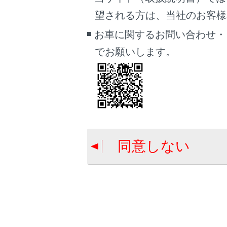
望される方は、当社のお客様相談
お車に関するお問い合わせ・
でお願いします。
前進予想
ハンドル
直進状態
車幅平行
ドアミラ
同意しない
前方距離
車両前端
クリアラ
センサー
ては、別
前輪接地