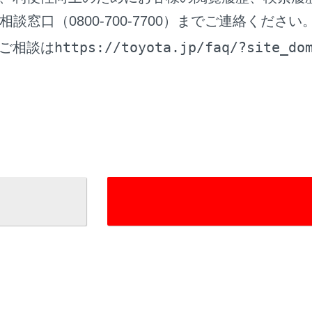
窓口（0800-700-7700）までご連絡ください
https://toyota.jp/faq/?site_do
ご相談は
進路線
操作と連動して、進路の目安を示します。（黄色）
から90度以上ハンドル操作をした場合に表示します。
線
ー分を含んだ車幅の目安を示します。
目安線
から約1ｍ先を示します。
ンスソナー
が障害物を検知すると、画面にインジケーターが表示され、ブ
冊
「‍取扱書‍」
をご覧ください。）
線