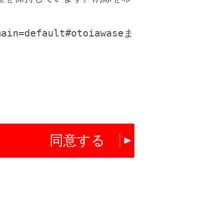
。
main=default#otoiawase
ま
同意する
ザーが鳴ります。（クリアランスソナーについ