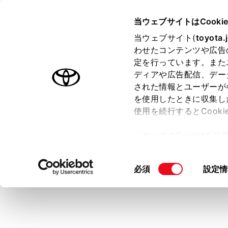
MIRAI
取扱説明書
当ウェブサイトはCooki
マルチメディア
当ウェブサイト(
toyota.
ホーム
わせたコンテンツや広告
シフト
定を行っています。また
はじめに
ディアや広告配信、デー
された情報とユーザーが
安全・安心のために
メニュー
を使用したときに収集し
FCシステム
使用を続行するとCook
走行に関する情報表示
見通しの悪い
「すべてのCookieを
できます。ま
運転する前に
ー)が保存されることに同
運転
シフトポ
更、同意を撤回したりす
同
必須
設定情
室内装備・機能
カメラス
て
」をご覧ください。
意
マルチメディア
カメラ
の
お手入れのしかた
選
コーナ
択
クビュ
万一の場合には