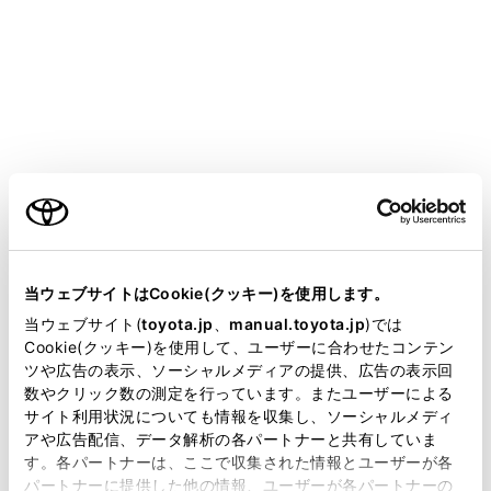
HARRIER PHEV
取扱説明書
万一の場合には
緊急時の対処法
スタックしたときは
ご利用の条件
当サイトには、全ての取扱説明書及び補足資料、正誤表等
ぬかるみや砂地・雪道などでタイヤが空転したり埋まり
が掲載されているわけではありません。
当ウェブサイトはCookie(クッキー)を使用します。
込んで動けなくなったときは次の方法を試みてくださ
掲載している取扱説明書はお客様の年式に合致しない場合
い。
当ウェブサイト(
toyota.jp
、
manual.toyota.jp
)では
があります。
Cookie(クッキー)を使用して、ユーザーに合わせたコンテン
ツや広告の表示、ソーシャルメディアの提供、広告の表示回
取扱説明書は、弊社が著作権その他の知的財産権を保有し
数やクリック数の測定を行っています。またユーザーによる
脱出するには
ます。弊社の許可なく、取扱説明書の一部または全部を、
サイト利用状況についても情報を収集し、ソーシャルメディ
複製、複写、改変もしくは配信等することはできません。
アや広告配信、データ解析の各パートナーと共有していま
す。各パートナーは、ここで収集された情報とユーザーが各
当サイトの利用、または利用できなかったことにより万一
パートナーに提供した他の情報、ユーザーが各パートナーの
損害が生じても、弊社は一切責任を負いません。