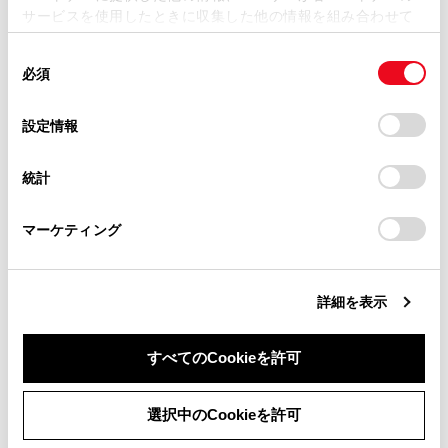
サービスを使用したときに収集した他の情報を組み合わせて
掲載内容は予告なく変更、またはサービスを中止すること
使用することがあります。当ウェブサイトの使用を続行する
があります。
同
とCookie(クッキー)に同意したこととなります。
必須
意
合わせて見られているページ
当サイト（取扱説明書）では、利便性向上のためにお客様
の
「すべてのCookieを許可」をクリックすることで、お客様の
の閲覧履歴、検索履歴を保持しています。削除を希望され
選
デバイスにすべてのCookie(クッキー)が保存されることに同
設定情報
オーバーヒートしたときは
る方は、当社のお客様相談窓口（0800-700-7700）までご
択
意したことになります。Cookie(クッキー)のオプトアウト、
連絡ください。
設定の変更、同意を撤回したりするにあたっては、当社の
補機バッテリーがあがったときは
統計
「
Cookie（クッキー）情報の取り扱いについて
お車に関するお問い合わせ・ご相談は
」をご覧くだ
警告灯がついたときは
さい。
https://toyota.jp/faq/?
マーケティング
site_domain=default#otoiawase
までお願いします。
このページは役に立ちましたか？
詳細を表示
すべてのCookieを許可
はい
いいえ
同意しない
同意する
選択中のCookieを許可