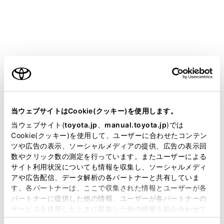
ヘッドラ
[画面テーマの自動切り替え]
ができま
[画面テ
[昼間モード（ライト）]
ご利用の条件
きます。
[画面テ
当サイトには、全ての取扱説明書及び補足資料、正誤表等
[夜間モード（ダーク）]
きます。
が掲載されているわけではありません。
当ウェブサイトはCookie(クッキー)を使用します。
掲載している取扱説明書はお客様の年式に合致しない場合
当ウェブサイト(
toyota.jp
、
manual.toyota.jp
)では
[明るさ]
画面の明
があります。
Cookie(クッキー)を使用して、ユーザーに合わせたコンテン
ツや広告の表示、ソーシャルメディアの提供、広告の表示回
取扱説明書は、弊社が著作権その他の知的財産権を保有し
数やクリック数の測定を行っています。またユーザーによる
[コントラスト]
画面のコ
ます。弊社の許可なく、取扱説明書の一部または全部を、
サイト利用状況についても情報を収集し、ソーシャルメディ
複製、複写、改変もしくは配信等することはできません。
アや広告配信、データ解析の各パートナーと共有していま
す。各パートナーは、ここで収集された情報とユーザーが各
当サイトの利用、または利用できなかったことにより万一
[カメラ]
パートナーに提供した他の情報、ユーザーが各パートナーの
損害が生じても、弊社は一切責任を負いません。
サービスを使用したときに収集した他の情報を組み合わせて
設定項目
掲載内容は予告なく変更、またはサービスを中止すること
使用することがあります。当ウェブサイトの使用を続行する