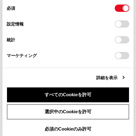
があります。
同
とCookie(クッキー)に同意したこととなります。
必須
意
「カメラ画面」
当サイト（取扱説明書）では、利便性向上のためにお客様
の
「すべてのCookieを許可」をクリックすることで、お客様の
の閲覧履歴、検索履歴を保持しています。削除を希望され
選
デバイスにすべてのCookie(クッキー)が保存されることに同
設定情報
る方は、当社のお客様相談窓口（0800-700-7700）までご
[明るさ]
カメラ画
択
意したことになります。Cookie(クッキー)のオプトアウト、
連絡ください。
設定の変更、同意を撤回したりするにあたっては、当社の
統計
「
Cookie（クッキー）情報の取り扱いについて
お車に関するお問い合わせ・ご相談は
」をご覧くだ
[コントラスト]
カメラ画
さい。
https://toyota.jp/faq/?
マーケティング
site_domain=default#otoiawase
までお願いします。
知識
詳細を表示
オーディオの画質調整方法は、「画質を調
すべてのCookieを許可
整する」（→
画質を調整する
）をご覧く
ださい。
同意しない
同意する
選択中のCookieを許可
画面を消しても、GPSによる現在地測位は
継続されています。
必須のCookieのみ許可
画面表示について