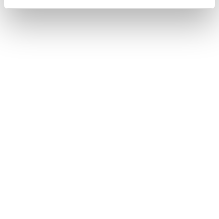
画面表示がOFFの場合でも、ステアリン
グのトークスイッチを押したり、シフト
レバーをRにしたときなど、一時的に画
面を表示することがあります。
画面表示がOFFのときに画面をタッチす
ると、画面中央に解除ボタンが表示され
ます。画面を表示させる場合は、解除ボ
タンをタッチしてしてください。3秒間操
作がない場合は、再び画面表示がOFFに
なります。
合わせて見られているページ