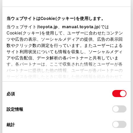
について
）
当サイトには、全ての取扱説明書及び補足資料、正誤表等
が掲載されているわけではありません。
当ウェブサイトはCookie(クッキー)を使用します。
メインメニューの[
]にタッチします。
掲載している取扱説明書はお客様の年式に合致しない場合
当ウェブサイト(
toyota.jp
、
manual.toyota.jp
)では
があります。
[110/119]にタッチします。
Cookie(クッキー)を使用して、ユーザーに合わせたコンテン
ツや広告の表示、ソーシャルメディアの提供、広告の表示回
取扱説明書は、弊社が著作権その他の知的財産権を保有し
[
]または[
]にタッチすると発信しま
数やクリック数の測定を行っています。またユーザーによる
ます。弊社の許可なく、取扱説明書の一部または全部を、
す。
サイト利用状況についても情報を収集し、ソーシャルメディ
複製、複写、改変もしくは配信等することはできません。
アや広告配信、データ解析の各パートナーと共有していま
す。各パートナーは、ここで収集された情報とユーザーが各
当サイトの利用、または利用できなかったことにより万一
パートナーに提供した他の情報、ユーザーが各パートナーの
損害が生じても、弊社は一切責任を負いません。
サービスを使用したときに収集した他の情報を組み合わせて
掲載内容は予告なく変更、またはサービスを中止すること
使用することがあります。当ウェブサイトの使用を続行する
があります。
同
とCookie(クッキー)に同意したこととなります。
必須
意
当サイト（取扱説明書）では、利便性向上のためにお客様
の
「すべてのCookieを許可」をクリックすることで、お客様の
の閲覧履歴、検索履歴を保持しています。削除を希望され
選
デバイスにすべてのCookie(クッキー)が保存されることに同
設定情報
る方は、当社のお客様相談窓口（0800-700-7700）までご
択
意したことになります。Cookie(クッキー)のオプトアウト、
連絡ください。
設定の変更、同意を撤回したりするにあたっては、当社の
統計
「
Cookie（クッキー）情報の取り扱いについて
お車に関するお問い合わせ・ご相談は
」をご覧くだ
さい。