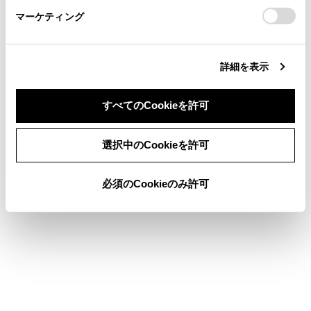
https://toyota.jp/faq/?
マーケティング
site_domain=default#otoiawase
までお願いします。
詳細を表示
合わせて見られているページ
すべてのCookieを許可
履歴から電話をかける
同意しない
同意する
ハンズフリー電話についての留意事項
選択中のCookieを許可
電話を切る
必須のCookieのみ許可
このページは役に立ちましたか？
はい
いいえ