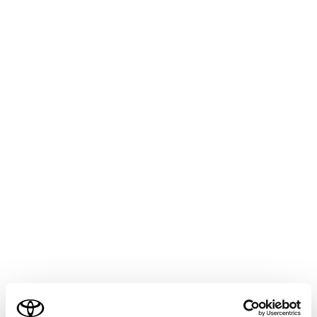
HARRIER PHEV
取扱説明書
マルチメディア
ハンズフリー電話
電話のかけ方
110 番／119 番にかける
緊急時に110 番／119 番へ通報できます。
知識
走行中も発信できます。
ヘルプネットによる緊急通報中は、本画面
ご利用の条件
からは通報できません。（→
ヘルプネット