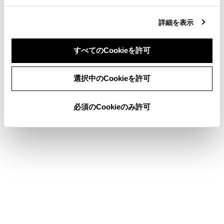
アンテナの接続がはずれている
詳細を表示
知識
すべてのCookieを許可
同意しない
同意する
以下の設定にした場合は、エラーが発生し
選択中のCookieを許可
ても音声案内は出力されません。ETC2.0ユ
ニットからブザー音のみが出力されます。
必須のCookieのみ許可
設定・編集画面で、音声設定の[ETC 料金
／情報通知]を「OFF」に設定したとき
音設定画面で、「システム音量」を「0」
に設定したとき
ETC カード未挿入お知らせアンテナなどと
通信した際に、統一エラーコード〔01〕と
通知されることがありますが、ETC2.0 ユニ