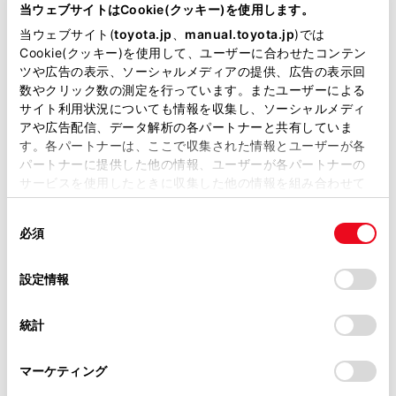
が掲載されているわけではありません。
当ウェブサイトはCookie(クッキー)を使用します。
掲載している取扱説明書はお客様の年式に合致しない場合
料金所通過時／高速道路走行時：
当ウェブサイト(
toyota.jp
、
manual.toyota.jp
)では
06
があります。
Cookie(クッキー)を使用して、ユーザーに合わせたコンテン
ETC2.0 ユニットと路側無線装置とのデータ
ツや広告の表示、ソーシャルメディアの提供、広告の表示回
取扱説明書は、弊社が著作権その他の知的財産権を保有し
数やクリック数の測定を行っています。またユーザーによる
ます。弊社の許可なく、取扱説明書の一部または全部を、
サイト利用状況についても情報を収集し、ソーシャルメディ
料金所通過時／高速道路走行時：
複製、複写、改変もしくは配信等することはできません。
07
アや広告配信、データ解析の各パートナーと共有していま
ETC2.0 ユニットと路側無線装置とのデータ
す。各パートナーは、ここで収集された情報とユーザーが各
当サイトの利用、または利用できなかったことにより万一
パートナーに提供した他の情報、ユーザーが各パートナーの
損害が生じても、弊社は一切責任を負いません。
サービスを使用したときに収集した他の情報を組み合わせて
掲載内容は予告なく変更、またはサービスを中止すること
使用することがあります。当ウェブサイトの使用を続行する
があります。
同
とCookie(クッキー)に同意したこととなります。
必須
料金所通過時：
意
当サイト（取扱説明書）では、利便性向上のためにお客様
11
の
「すべてのCookieを許可」をクリックすることで、お客様の
の閲覧履歴、検索履歴を保持しています。削除を希望され
ETC カードにデータの書き込みができない
選
デバイスにすべてのCookie(クッキー)が保存されることに同
設定情報
る方は、当社のお客様相談窓口（0800-700-7700）までご
択
意したことになります。Cookie(クッキー)のオプトアウト、
連絡ください。
設定の変更、同意を撤回したりするにあたっては、当社の
統計
「
Cookie（クッキー）情報の取り扱いについて
お車に関するお問い合わせ・ご相談は
」をご覧くだ
さい。
https://toyota.jp/faq/?
エンジンスイッチ＜パワースイッチ＞をACC 
マーケティング
site_domain=default#otoiawase
までお願いします。
時／ETC カード挿入時：
80