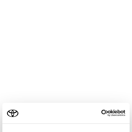
ETC カードのデータが読み出せない
ETC カード挿入時：
ETC カード以外を挿入した
03
挿入する向き（前後表裏）が正しくない
ETC カードが汚れている
エンジンスイッチ＜パワースイッチ＞をACC 
時：
04
ETC2.0 ユニットの故障
ETC カード挿入時：
ご利用の条件
ETC カード以外を挿入した
05
ETC カード認証エラー
当サイトには、全ての取扱説明書及び補足資料、正誤表等