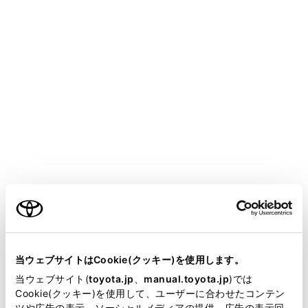
音声認識ステータスが表示されます。
：発話待ち
：聞き取り中
：音声認識処理中
ご利用の条件
音声操作システムの応答や認識結果がテキストで表
示されます。
キーボード画面を表示します。
当サイトには、全ての取扱説明書及び補足資料、正誤表等
キーボードを使用してさまざまな情報を検索できま
が掲載されているわけではありません。
当ウェブサイトはCookie(クッキー)を使用します。
す。（→
キーボードで情報を検索する
）
掲載している取扱説明書はお客様の年式に合致しない場合
当ウェブサイト(
toyota.jp
、
manual.toyota.jp
)では
があります。
Cookie(クッキー)を使用して、ユーザーに合わせたコンテン
音声操作の発話例がリストで表示されます。
ツや広告の表示、ソーシャルメディアの提供、広告の表示回