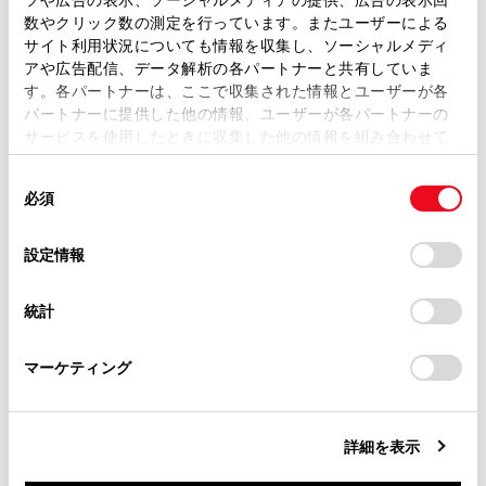
音声操作でよく使用される発話の一例を、機能ごと
取扱説明書は、弊社が著作権その他の知的財産権を保有し
数やクリック数の測定を行っています。またユーザーによる
に確認できます。
ます。弊社の許可なく、取扱説明書の一部または全部を、
サイト利用状況についても情報を収集し、ソーシャルメディ
複製、複写、改変もしくは配信等することはできません。
音声操作画面を閉じます。
アや広告配信、データ解析の各パートナーと共有していま
す。各パートナーは、ここで収集された情報とユーザーが各
当サイトの利用、または利用できなかったことにより万一
パートナーに提供した他の情報、ユーザーが各パートナーの
損害が生じても、弊社は一切責任を負いません。
サービスを使用したときに収集した他の情報を組み合わせて
知識
掲載内容は予告なく変更、またはサービスを中止すること
使用することがあります。当ウェブサイトの使用を続行する
があります。
同
とCookie(クッキー)に同意したこととなります。
必須
意
T-Connectの接続状況によって、画面右上に
当サイト（取扱説明書）では、利便性向上のためにお客様
の
「すべてのCookieを許可」をクリックすることで、お客様の
以下のメッセージが表示されることがあり
の閲覧履歴、検索履歴を保持しています。削除を希望され
選
デバイスにすべてのCookie(クッキー)が保存されることに同
設定情報
ます。
る方は、当社のお客様相談窓口（0800-700-7700）までご
択
意したことになります。Cookie(クッキー)のオプトアウト、
連絡ください。
「オンラインサービスはご利用できませ
設定の変更、同意を撤回したりするにあたっては、当社の
統計
ん」：T-Connect契約がない、またはT-
「
Cookie（クッキー）情報の取り扱いについて
お車に関するお問い合わせ・ご相談は
」をご覧くだ
Connectが利用できない言語を選択してい
さい。
https://toyota.jp/faq/?
る。
マーケティング
site_domain=default#otoiawase
までお願いします。
「インターネットに接続していません」：
インターネットに接続できない。
詳細を表示
運転中は、音声操作画面が画面下に表示さ