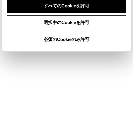
れます。
すべてのCookieを許可
同意しない
同意する
選択中のCookieを許可
マイク位置
必須のCookieのみ許可
対応言語
合わせて見られているページ
メインメニュー
音声コマンドを発話する
車の現在地の表示